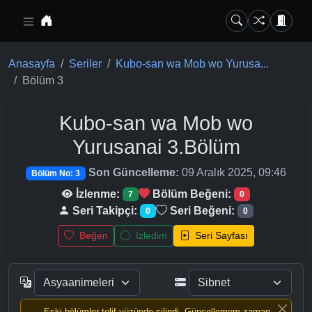
Ana içeriğe geç
Anasayfa
Seriler
Kubo-san wa Mob wo Yurusa...
Bölüm 3
Kubo-san wa Mob wo
Yurusanai
3.Bölüm
Son Güncelleme:
09 Aralık 2025, 09:46
Bölüm No: 3
İzlenme:
Bölüm Beğeni:
7
0
Seri Takipçi:
Seri Beğeni:
0
0
Beğen
İzledim
Seri Sayfası
Eski bölümler telif yüzünde silindi, Güncellemem zaman