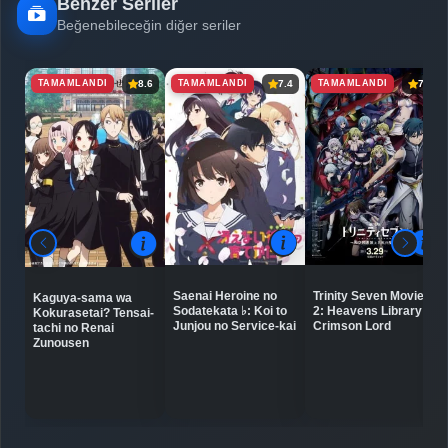
Benzer Seriler
Beğenebileceğin diğer seriler
TAMAMLANDI
TAMAMLANDI
TAMAMLANDI
8.6
7.4
7.3
Saenai Heroine no
Trinity Seven Movie
Kaguya-sama wa
Sodatekata ♭: Koi to
2: Heavens Library to
Kokurasetai? Tensai-
Junjou no Service-kai
Crimson Lord
tachi no Renai
Zunousen