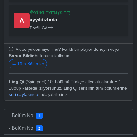
YÜKLEYEN (SITE)
A
ayyildizbeta
Profili Gör
Video yüklenmiyor mu? Farklı bir player deneyin veya
Sorun Bildir
butonunu kullanın.
Tüm Bölümler
Ling Qi
(Spiritpact) 10. bölümü Türkçe altyazılı olarak HD
1080p kalitede izliyorsunuz. Ling Qi serisinin tüm bölümlerine
seri sayfasından
ulaşabilirsiniz.
-
Bölüm No:
1
-
Bölüm No:
2