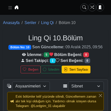
Ana içeriğe geç
Anasayfa
Seriler
Ling Qi
Bölüm 10
Ling Qi
10.Bölüm
Son Güncelleme:
09 Aralık 2025, 09:56
Bölüm No: 10
İzlenme:
Bölüm Beğeni:
5
0
Seri Takipçi:
Seri Beğeni:
1
0
Beğen
İzledim
Seri Sayfası
Eski bölümler telif yüzünde silindi, Güncellemem zaman
alır tek kişi olduğum için. Yardımcı olmak isteyen olursa
Telegram: @Lordgrim_01 ulaşabilir