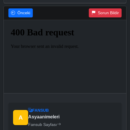
Önceki
Sorun Bildir
FANSUB
A
Asyaanimeleri
Fansub Sayfası