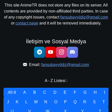
This site AnimeTR does not store any files on its server. All
contents are provided by non-affiliated third parties. In case
of any copyright issues, contact
fansubayyildiz@gmail.com
or
contact page
and it will be removed immediately.
İletişim ve Sosyal Medya
Email:
fansubayyildiz@gmail.com
A - Z Listesi :
.#0-9
A
B
C
D
E
F
G
H
I
J
K
L
M
N
O
P
Q
R
S
T
U
V
W
X
Y
Z