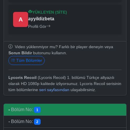
YÜKLEYEN (SITE)
A
ayyildizbeta
Profili Gör
Video yüklenmiyor mu? Farklı bir player deneyin veya
Sorun Bildir
butonunu kullanın.
Tüm Bölümler
Lycoris Recoil
(Lycoris Recoil) 1. bölümü Türkçe altyazılı
olarak HD 1080p kalitede izliyorsunuz. Lycoris Recoil serisinin
tüm bölümlerine
seri sayfasından
ulaşabilirsiniz.
-
Bölüm No:
1
-
Bölüm No:
2