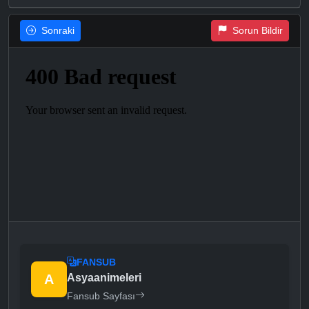
Sonraki
Sorun Bildir
FANSUB
A
Asyaanimeleri
Fansub Sayfası