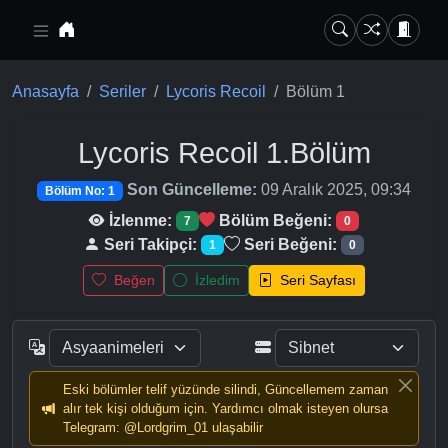
Ana içeriğe geç
Anasayfa
Seriler
Lycoris Recoil
Bölüm 1
Lycoris Recoil
1.Bölüm
Son Güncelleme:
09 Aralık 2025, 09:34
Bölüm No: 1
İzlenme:
Bölüm Beğeni:
7
0
Seri Takipçi:
Seri Beğeni:
1
0
Beğen
İzledim
Seri Sayfası
Eski bölümler telif yüzünde silindi, Güncellemem zaman
alır tek kişi olduğum için. Yardımcı olmak isteyen olursa
Telegram: @Lordgrim_01 ulaşabilir