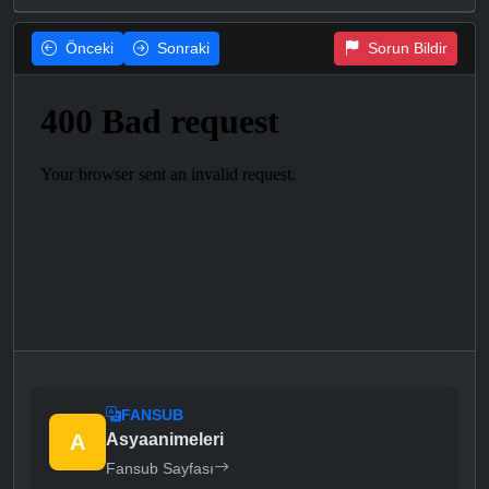
Önceki
Sonraki
Sorun Bildir
FANSUB
A
Asyaanimeleri
Fansub Sayfası