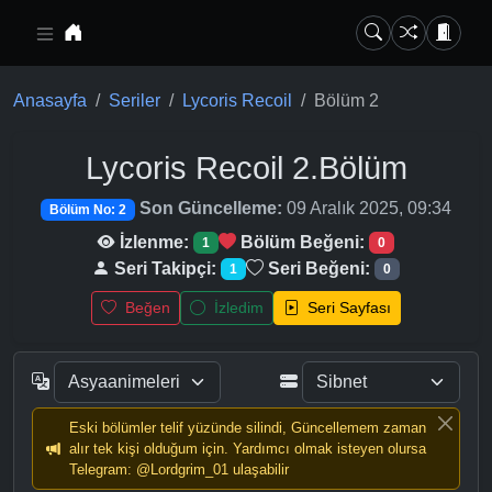
Ana içeriğe geç
Anasayfa
Seriler
Lycoris Recoil
Bölüm 2
Lycoris Recoil
2.Bölüm
Son Güncelleme:
09 Aralık 2025, 09:34
Bölüm No: 2
İzlenme:
Bölüm Beğeni:
1
0
Seri Takipçi:
Seri Beğeni:
1
0
Beğen
İzledim
Seri Sayfası
Eski bölümler telif yüzünde silindi, Güncellemem zaman
alır tek kişi olduğum için. Yardımcı olmak isteyen olursa
Telegram: @Lordgrim_01 ulaşabilir