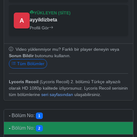
YÜKLEYEN (SITE)
A
ayyildizbeta
Profili Gör
Video yüklenmiyor mu? Farklı bir player deneyin veya
Sorun Bildir
butonunu kullanın.
Tüm Bölümler
Lycoris Recoil
(Lycoris Recoil) 2. bölümü Türkçe altyazılı
olarak HD 1080p kalitede izliyorsunuz. Lycoris Recoil serisinin
tüm bölümlerine
seri sayfasından
ulaşabilirsiniz.
-
Bölüm No:
1
-
Bölüm No:
2