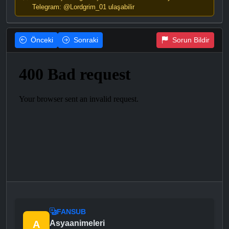
Telegram: @Lordgrim_01 ulaşabilir
Önceki
Sonraki
Sorun Bildir
FANSUB
A
Asyaanimeleri