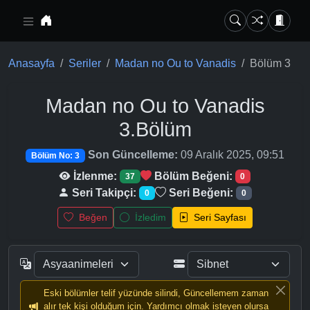
Ana içeriğe geç
Anasayfa
Seriler
Madan no Ou to Vanadis
Bölüm 3
Madan no Ou to Vanadis
3.Bölüm
Son Güncelleme:
09 Aralık 2025, 09:51
Bölüm No: 3
İzlenme:
Bölüm Beğeni:
37
0
Seri Takipçi:
Seri Beğeni:
0
0
Beğen
İzledim
Seri Sayfası
Eski bölümler telif yüzünde silindi, Güncellemem zaman
alır tek kişi olduğum için. Yardımcı olmak isteyen olursa