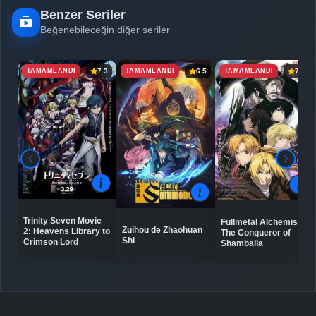
Benzer Seriler
Beğenebileceğin diğer seriler
TAMAMLANDI
TAMAMLANDI
TAMAMLANDI
7.3
6.5
7.5
Trinity Seven Movie
Fullmetal Alchemist:
Zuihou de Zhaohuan
2: Heavens Library to
The Conqueror of
Shi
Crimson Lord
Shamballa