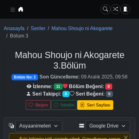
Ana içeriğe geç
Anasayfa
Seriler
Mahou Shoujo ni Akogarete
Bölüm 3
Mahou Shoujo ni Akogarete
3.Bölüm
Son Güncelleme:
09 Aralık 2025, 09:58
Bölüm No: 3
İzlenme:
Bölüm Beğeni:
11
0
Seri Takipçi:
Seri Beğeni:
0
0
Beğen
İzledim
Seri Sayfası
Eski bölümler telif yüzünde silindi, Güncellemem zaman