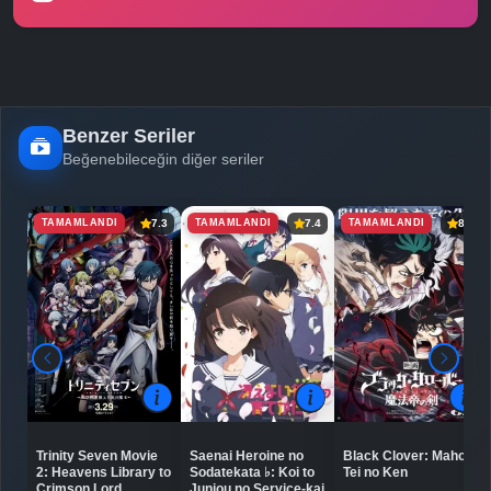
Benzer Seriler
Beğenebileceğin diğer seriler
TAMAMLANDI
TAMAMLANDI
TAMAMLANDI
7.3
7.4
8.0
Trinity Seven Movie
Saenai Heroine no
Black Clover: Mahou
2: Heavens Library to
Sodatekata ♭: Koi to
Tei no Ken
Crimson Lord
Junjou no Service-kai