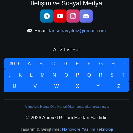
İletişim ve Sosyal Medya
Email:
fansubayyildiz@gmail.com
A - Z Listesi :
.#0-9
A
B
C
D
E
F
G
H
I
J
K
L
M
N
O
P
Q
R
S
T
U
V
W
X
Y
Z
Anime izle
Hentai Oku
Hentai Oku
manga oku
terea sigara
© 2026 AnimeTR Tüm Hakları Saklıdır.
Tasarım & Geliştirme:
Nanovore Yazılım Teknoloji