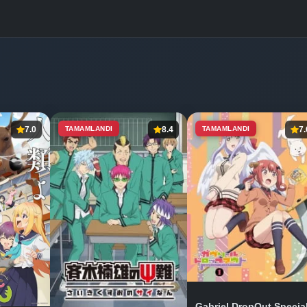
7.0
TAMAMLANDI
8.4
TAMAMLANDI
7.
Gabriel DropOut Specia