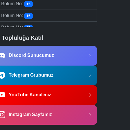
-
Bölüm No:
15
-
Bölüm No:
16
-
Bölüm No:
17
Topluluğa Katıl
-
Bölüm No:
18
-
Bölüm No:
19
Discord Sunucumuz
-
Bölüm No:
20
-
Bölüm No:
Telegram Grubumuz
21
YouTube Kanalımız
Instagram Sayfamız