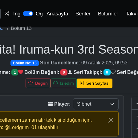
İng
Orj
Anasayfa
Seriler
Bölümler
Takv
...
Bölüm 13
ita! Iruma-kun 3rd Seaso
Son Güncelleme:
09 Aralık 2025, 09:53
Bölüm No: 13
enme:
Bölüm Beğeni:
Seri Takipçi:
Seri Beğ
1
0
0
Beğen
İzledim
Seri Sayfası
Player:
ncellemem zaman alır tek kişi olduğum için.
m: @Lordgrim_01 ulaşabilir