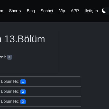
im
Shorts
Blog
Sohbet
Vip
APP
İletişim
n
13.Bölüm
eni:
0
-
Bölüm No:
1
-
Bölüm No:
2
-
Bölüm No:
3