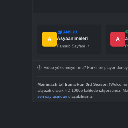
FANSUB
A
Asyaanimeleri
A
a
Fansub Sayfası
P
Video yüklenmiyor mu? Farklı bir player dene
Mairimashita! Iruma-kun 3rd Season
(Welcome t
altyazılı olarak HD 1080p kalitede izliyorsunuz. M
seri sayfasından
ulaşabilirsiniz.