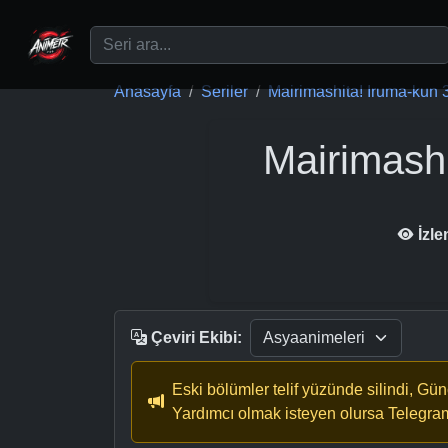
Ana içeriğe geç
Anasayfa
Seriler
Mairimashita! Iruma-kun 3
Mairimash
İzl
Çeviri Ekibi:
Eski bölümler telif yüzünde silindi, Gü
Yardımcı olmak isteyen olursa Telegra