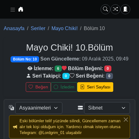
Ana içeriğe geç
Anasayfa
Seriler
Mayo Chiki!
Bölüm 10
Mayo Chiki!
10.Bölüm
Son Güncelleme:
09 Aralık 2025, 09:49
Bölüm No: 10
İzlenme:
Bölüm Beğeni:
6
0
Seri Takipçi:
Seri Beğeni:
0
0
Beğen
İzledim
Seri Sayfası
Eski bölümler telif yüzünde silindi, Güncellemem zaman
alır tek kişi olduğum için. Yardımcı olmak isteyen olursa
Telegram: @Lordgrim_01 ulaşabilir