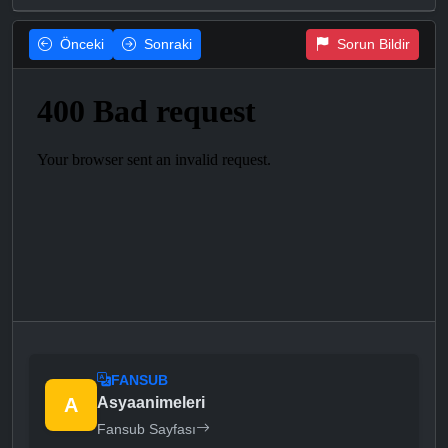
Önceki
Sonraki
Sorun Bildir
FANSUB
A
Asyaanimeleri
Fansub Sayfası