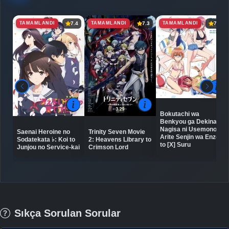
TAMAMLANDI
TAMAMLANDI
TAMAMLANDI
7.4
7.3
7.3
Bokutachi wa
Benkyou ga Dekinai:
Nagisa ni Usemono
Saenai Heroine no
Trinity Seven Movie
Arite Senjin wa Enzen
Sodatekata ♭: Koi to
2: Heavens Library to
to [X] Suru
Junjou no Service-kai
Crimson Lord
Sıkça Sorulan Sorular