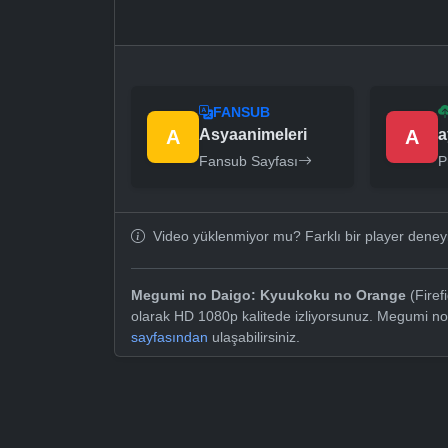
FANSUB
A
Asyaanimeleri
A
a
Fansub Sayfası
P
Video yüklenmiyor mu? Farklı bir player dene
Megumi no Daigo: Kyuukoku no Orange
(Firef
olarak HD 1080p kalitede izliyorsunuz. Megumi n
sayfasından
ulaşabilirsiniz.