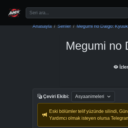
Ana içeriğe geç
Anasayfa
Seriler
Megumi no Daigo: Kyuuko
Megumi no 
İzl
Çeviri Ekibi:
Eski bölümler telif yüzünde silindi, Gü
Yardımcı olmak isteyen olursa Telegra