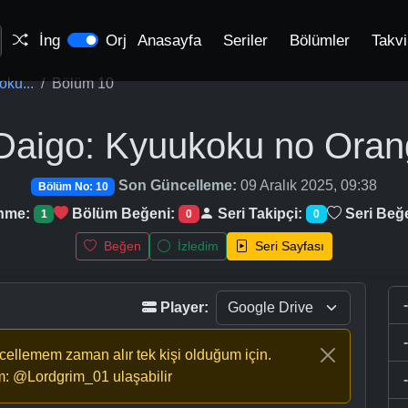
İng
Orj
Anasayfa
Seriler
Bölümler
Takv
ku...
Bölüm 10
Daigo: Kyuukoku no Oran
Son Güncelleme:
09 Aralık 2025, 09:38
Bölüm No: 10
enme:
Bölüm Beğeni:
Seri Takipçi:
Seri Beğ
1
0
0
Beğen
İzledim
Seri Sayfası
Player:
ncellemem zaman alır tek kişi olduğum için.
m: @Lordgrim_01 ulaşabilir