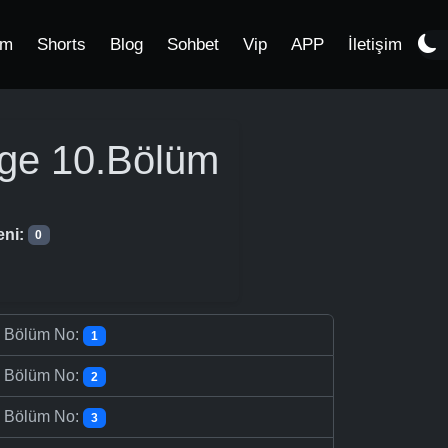
im
Shorts
Blog
Sohbet
Vip
APP
İletişim
ge
10.Bölüm
eni:
0
-
Bölüm No:
1
-
Bölüm No:
2
-
Bölüm No:
3