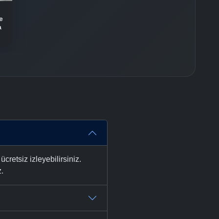
e
a
etsiz izleyebilirsiniz.
z.