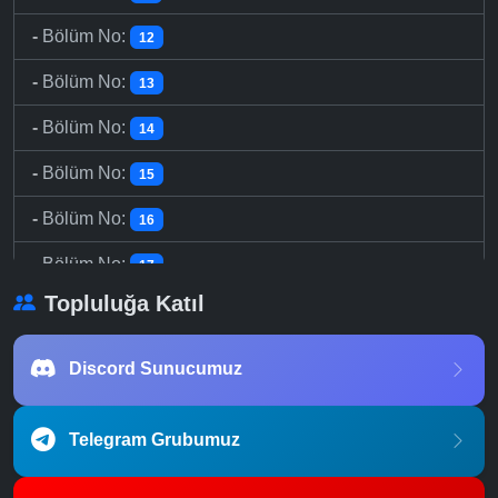
-
Bölüm No:
12
-
Bölüm No:
13
-
Bölüm No:
14
-
Bölüm No:
15
-
Bölüm No:
16
-
Bölüm No:
17
Topluluğa Katıl
-
Bölüm No:
18
-
Bölüm No:
19
Discord Sunucumuz
-
Bölüm No:
20
Telegram Grubumuz
-
Bölüm No:
21
-
Bölüm No:
22