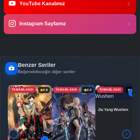
YouTube Kanalımız
-
Bölüm No:
23
Instagram Sayfamız
Benzer Seriler
Beğenebileceğin diğer seriler
TAMAMLANDI
TAMAMLANDI
TAMAMLANDI
6.8
0.0
6.9
Jiu Yang Wushen