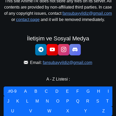
This site AnimeTR does not store any files on its server. All
contents are provided by non-affiliated third parties. In case
of any copyright issues, contact
fansubayyildiz@gmail.com
or
contact page
and it will be removed immediately.
İletişim ve Sosyal Medya
Email:
fansubayyildiz@gmail.com
A - Z Listesi :
.#0-9
A
B
C
D
E
F
G
H
I
J
K
L
M
N
O
P
Q
R
S
T
U
V
W
X
Y
Z