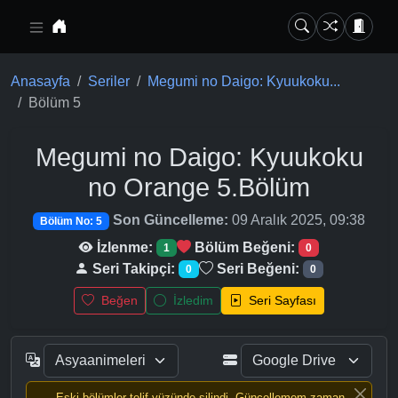
Ana içeriğe geç
Anasayfa
Seriler
Megumi no Daigo: Kyuukoku...
Bölüm 5
Megumi no Daigo: Kyuukoku
no Orange
5.Bölüm
Son Güncelleme:
09 Aralık 2025, 09:38
Bölüm No: 5
İzlenme:
Bölüm Beğeni:
1
0
Seri Takipçi:
Seri Beğeni:
0
0
Beğen
İzledim
Seri Sayfası
Eski bölümler telif yüzünde silindi, Güncellemem zaman