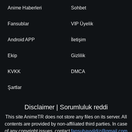
Anime Haberleri
Sohbet
Fansublar
VIP Üyelik
Android APP
İletişim
Ekip
Gizlilik
KVKK
DMCA
Şartlar
Disclaimer | Sorumluluk reddi
This site AnimeTR does not store any files on its server. All
contents are provided by non-affiliated third parties. In case
of any copyright issues, contact
fansubayyildiz@gmail.com