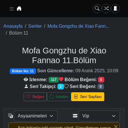
Ana içeriğe geç
Anasayfa
Seriler
Mofa Gongzhu de Xiao Fann...
Bölüm 11
Mofa Gongzhu de Xiao
Fannao
11.Bölüm
Son Güncelleme:
09 Aralık 2025, 10:09
Bölüm No: 11
İzlenme:
Bölüm Beğeni:
117
0
Seri Takipçi:
Seri Beğeni:
2
0
Beğen
İzledim
Seri Sayfası
Eski bölümler telif yüzünde silindi, Güncellemem zaman