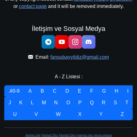
or
contact page
and it will be removed immediately.
İletişim ve Sosyal Medya
Email:
fansubayyildiz@gmail.com
A - Z Listesi :
.#0-9
A
B
C
D
E
F
G
H
I
J
K
L
M
N
O
P
Q
R
S
T
U
V
W
X
Y
Z
Anime izle
Hentai Oku
Hentai Oku
manga oku
terea sigara