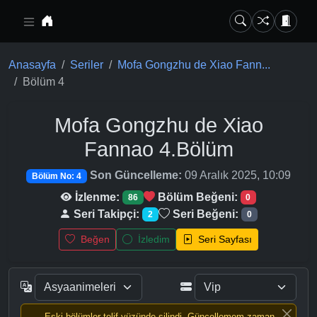
Ana içeriğe geç
Anasayfa
Seriler
Mofa Gongzhu de Xiao Fann...
Bölüm 4
Mofa Gongzhu de Xiao
Fannao
4.Bölüm
Son Güncelleme:
09 Aralık 2025, 10:09
Bölüm No: 4
İzlenme:
Bölüm Beğeni:
86
0
Seri Takipçi:
Seri Beğeni:
2
0
Beğen
İzledim
Seri Sayfası
Eski bölümler telif yüzünde silindi, Güncellemem zaman