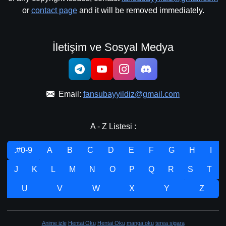
or
contact page
and it will be removed immediately.
İletişim ve Sosyal Medya
Email:
fansubayyildiz@gmail.com
A - Z Listesi :
.#0-9
A
B
C
D
E
F
G
H
I
J
K
L
M
N
O
P
Q
R
S
T
U
V
W
X
Y
Z
Anime izle
Hentai Oku
Hentai Oku
manga oku
terea sigara