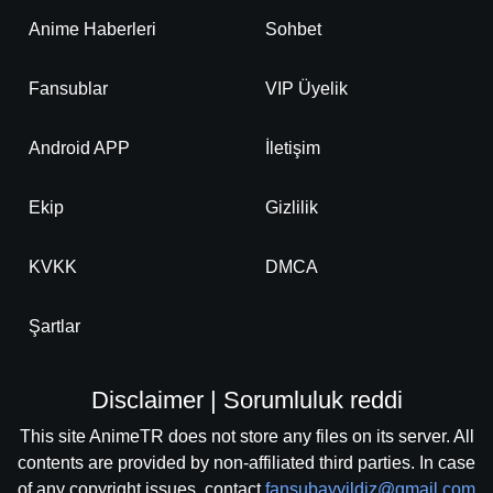
Anime Haberleri
Sohbet
Fansublar
VIP Üyelik
Android APP
İletişim
Ekip
Gizlilik
KVKK
DMCA
Şartlar
Disclaimer | Sorumluluk reddi
This site AnimeTR does not store any files on its server. All
contents are provided by non-affiliated third parties. In case
of any copyright issues, contact
fansubayyildiz@gmail.com