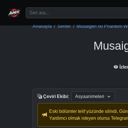
Ana içeriğe geç
Anasayfa
Seriler
Musaigen no Phantom W
Musai
İzl
Çeviri Ekibi:
Eski bölümler telif yüzünde silindi, Gü
Yardımcı olmak isteyen olursa Telegra