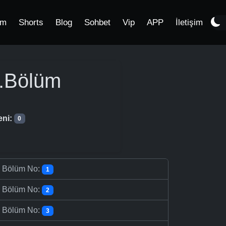
im
Shorts
Blog
Sohbet
Vip
APP
İletişim
.Bölüm
eni:
0
-
Bölüm No:
1
-
Bölüm No:
2
-
Bölüm No:
3