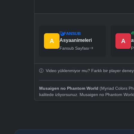
FANSUB
A
Asyaanimeleri
A
a
Fansub Sayfası
P
Video yüklenmiyor mu? Farklı bir player dene
Musaigen no Phantom World
(Myriad Colors Ph
kalitede izliyorsunuz. Musaigen no Phantom World