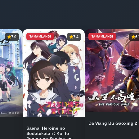
7.0
TAMAMLANDI
7.4
TAMAMLANDI
6.
Da Wang Bu Gaoxing 2
Saenai Heroine no
Sodatekata ♭: Koi to
Junjou no Service-kai