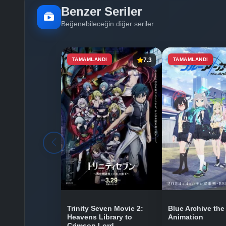
Benzer Seriler
Beğenebileceğin diğer seriler
TAMAMLANDI
7.3
TAMAMLANDI
Trinity Seven Movie 2:
Blue Archive the
Heavens Library to
Animation
Crimson Lord