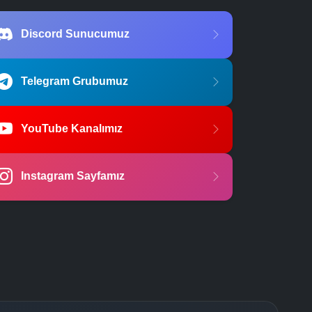
Discord Sunucumuz
Telegram Grubumuz
YouTube Kanalımız
Instagram Sayfamız