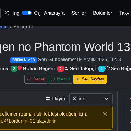
İng
Orj
Anasayfa
Seriler
Bölümler
Takv
orld
Bölüm 13
gen no Phantom World
13
Son Güncelleme:
09 Aralık 2025, 10:08
Bölüm No: 13
enme:
Bölüm Beğeni:
Seri Takipçi:
Seri Beğ
2
0
0
Beğen
İzledim
Seri Sayfası
Player:
ncellemem zaman alır tek kişi olduğum için.
m: @Lordgrim_01 ulaşabilir