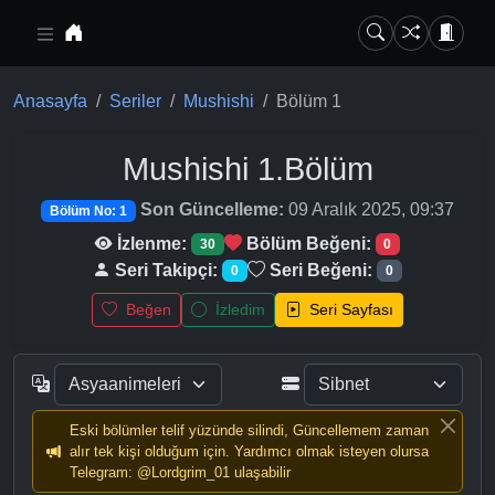
Ana içeriğe geç
Anasayfa
Seriler
Mushishi
Bölüm 1
Mushishi
1.Bölüm
Son Güncelleme:
09 Aralık 2025, 09:37
Bölüm No: 1
İzlenme:
Bölüm Beğeni:
30
0
Seri Takipçi:
Seri Beğeni:
0
0
Beğen
İzledim
Seri Sayfası
Eski bölümler telif yüzünde silindi, Güncellemem zaman
alır tek kişi olduğum için. Yardımcı olmak isteyen olursa
Telegram: @Lordgrim_01 ulaşabilir