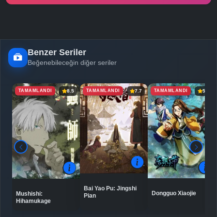
-
Bölüm No:
25
-
Bölüm No:
26
Benzer Seriler
Beğenebileceğin diğer seriler
TAMAMLANDI
TAMAMLANDI
TAMAMLANDI
8.5
7.7
5.9
Bai Yao Pu: Jingshi
Dongguo Xiaojie
Mushishi:
Pian
Hihamukage