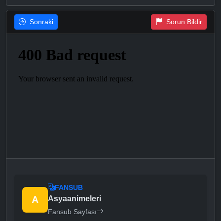
Sonraki
Sorun Bildir
FANSUB
A
Asyaanimeleri
Fansub Sayfası