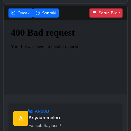
Önceki
Sonraki
Sorun Bildir
FANSUB
A
Asyaanimeleri
Fansub Sayfası