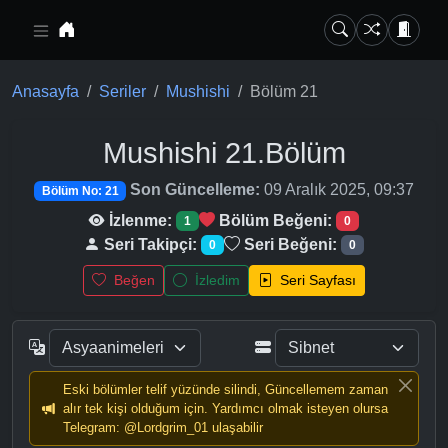
Ana içeriğe geç
Anasayfa
Seriler
Mushishi
Bölüm 21
Mushishi
21.Bölüm
Son Güncelleme:
09 Aralık 2025, 09:37
Bölüm No: 21
İzlenme:
Bölüm Beğeni:
1
0
Seri Takipçi:
Seri Beğeni:
0
0
Beğen
İzledim
Seri Sayfası
Eski bölümler telif yüzünde silindi, Güncellemem zaman
alır tek kişi olduğum için. Yardımcı olmak isteyen olursa
Telegram: @Lordgrim_01 ulaşabilir