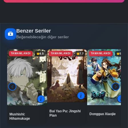
-
Bölüm No:
25
-
Bölüm No:
26
Benzer Seriler
Beğenebileceğin diğer seriler
TAMAMLANDI
TAMAMLANDI
TAMAMLANDI
8.5
7.7
5.9
Bai Yao Pu: Jingshi
Dongguo Xiaojie
Mushishi:
Pian
Hihamukage