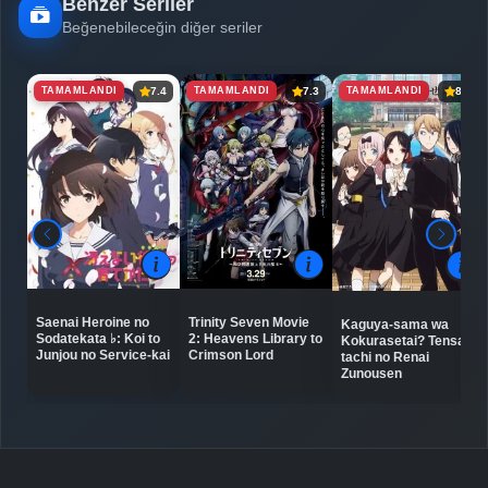
Benzer Seriler
Beğenebileceğin diğer seriler
TAMAMLANDI
TAMAMLANDI
TAMAMLANDI
7.4
7.3
8.6
Saenai Heroine no
Trinity Seven Movie
Kaguya-sama wa
Sodatekata ♭: Koi to
2: Heavens Library to
Kokurasetai? Tensai-
Junjou no Service-kai
Crimson Lord
tachi no Renai
Zunousen