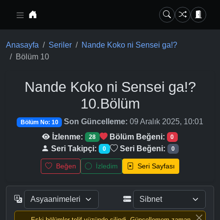
Ana içeriğe geç
Anasayfa
Seriler
Nande Koko ni Sensei ga!?
Bölüm 10
Nande Koko ni Sensei ga!?
10.Bölüm
Son Güncelleme:
09 Aralık 2025, 10:01
Bölüm No: 10
İzlenme:
Bölüm Beğeni:
28
0
Seri Takipçi:
Seri Beğeni:
0
0
Beğen
İzledim
Seri Sayfası
Eski bölümler telif yüzünde silindi, Güncellemem zaman