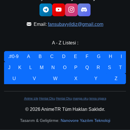
-
Bölüm No:
80
-
Bölüm No:
81
Email:
fansubayyildiz@gmail.com
-
Bölüm No:
82
A - Z Listesi :
-
Bölüm No:
83
.#0-9
A
B
C
D
E
F
G
H
I
-
Bölüm No:
84
J
K
L
M
N
O
P
Q
R
S
T
-
Bölüm No:
85
U
V
W
X
Y
Z
-
Bölüm No:
86
-
Bölüm No:
87
Anime izle
Hentai Oku
Hentai Oku
manga oku
terea sigara
-
Bölüm No:
88
© 2026 AnimeTR Tüm Hakları Saklıdır.
-
Bölüm No:
89
Tasarım & Geliştirme:
Nanovore Yazılım Teknoloji
-
Bölüm No:
90