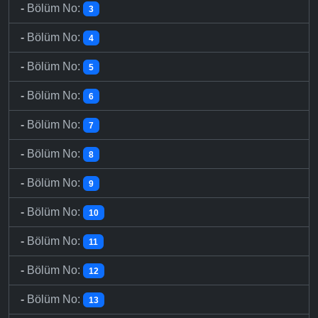
-
Bölüm No:
3
-
Bölüm No:
4
-
Bölüm No:
5
-
Bölüm No:
6
-
Bölüm No:
7
-
Bölüm No:
8
-
Bölüm No:
9
-
Bölüm No:
10
-
Bölüm No:
11
-
Bölüm No:
12
-
Bölüm No:
13