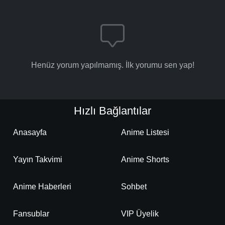
-
Bölüm No:
58
-
Bölüm No:
59
-
Bölüm No:
60
Henüz yorum yapılmamış. İlk yorumu sen yap!
-
Bölüm No:
61
-
Bölüm No:
62
Hızlı Bağlantılar
-
Bölüm No:
63
Anasayfa
Anime Listesi
-
Bölüm No:
64
-
Bölüm No:
65
Yayın Takvimi
Anime Shorts
-
Bölüm No:
66
Anime Haberleri
Sohbet
-
Bölüm No:
67
Fansublar
VIP Üyelik
-
Bölüm No:
68