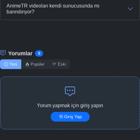
AnimeTR videoları kendi sunucusunda mı
-
Bölüm No:
47
barındırıyor?
-
Bölüm No:
48
-
Bölüm No:
49
-
Bölüm No:
50
Yorumlar
0
-
Bölüm No:
51
Yeni
Popüler
Eski
-
Bölüm No:
52
-
Bölüm No:
53
-
Bölüm No:
54
Yorum yapmak için giriş yapın
-
Bölüm No:
55
Giriş Yap
-
Bölüm No:
56
-
Bölüm No:
57