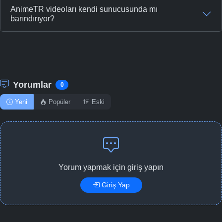
AnimeTR videoları kendi sunucusunda mı
-
Bölüm No:
47
barındırıyor?
-
Bölüm No:
48
-
Bölüm No:
49
-
Bölüm No:
50
Yorumlar
0
-
Bölüm No:
51
Yeni
Popüler
Eski
-
Bölüm No:
52
-
Bölüm No:
53
-
Bölüm No:
54
Yorum yapmak için giriş yapın
-
Bölüm No:
55
Giriş Yap
-
Bölüm No:
56
-
Bölüm No:
57