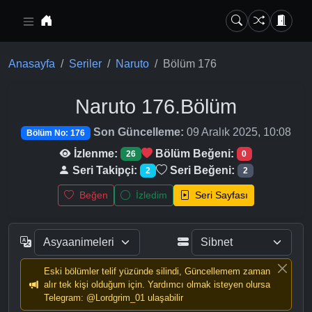
Ana içeriğe geç
Anasayfa
Seriler
Naruto
Bölüm 176
Naruto
176.Bölüm
Son Güncelleme:
09 Aralık 2025, 10:08
Bölüm No: 176
İzlenme:
Bölüm Beğeni:
26
0
Seri Takipçi:
Seri Beğeni:
2
2
Beğen
İzledim
Seri Sayfası
Eski bölümler telif yüzünde silindi, Güncellemem zaman
alır tek kişi olduğum için. Yardımcı olmak isteyen olursa
Telegram: @Lordgrim_01 ulaşabilir