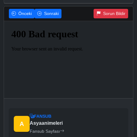
Önceki
Sonraki
Sorun Bildir
FANSUB
A
Asyaanimeleri
Fansub Sayfası