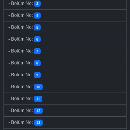
-
Bölüm No:
3
-
Bölüm No:
4
-
Bölüm No:
5
-
Bölüm No:
6
-
Bölüm No:
7
-
Bölüm No:
8
-
Bölüm No:
9
-
Bölüm No:
10
-
Bölüm No:
11
-
Bölüm No:
12
-
Bölüm No:
13