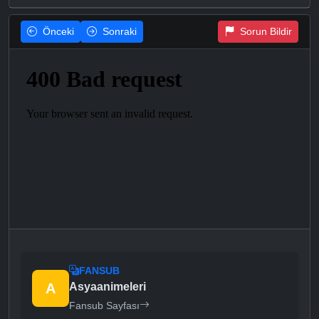
Önceki
Sonraki
Sorun Bildir
FANSUB
A
Asyaanimeleri
Fansub Sayfası