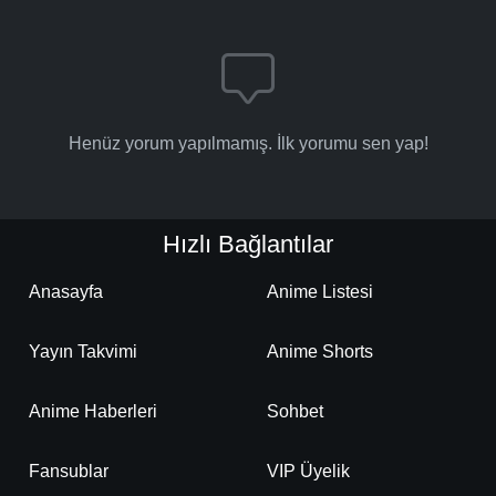
-
Bölüm No:
58
-
Bölüm No:
59
-
Bölüm No:
60
Henüz yorum yapılmamış. İlk yorumu sen yap!
-
Bölüm No:
61
-
Bölüm No:
62
Hızlı Bağlantılar
-
Bölüm No:
63
Anasayfa
Anime Listesi
-
Bölüm No:
64
-
Bölüm No:
65
Yayın Takvimi
Anime Shorts
-
Bölüm No:
66
Anime Haberleri
Sohbet
-
Bölüm No:
67
Fansublar
VIP Üyelik
-
Bölüm No:
68