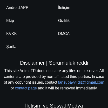
-
Bölüm No:
Android APP
İletişim
69
-
Bölüm No:
70
Ekip
Gizlilik
-
Bölüm No:
71
KVKK
DMCA
-
Bölüm No:
72
-
Bölüm No:
Şartlar
73
-
Bölüm No:
74
Disclaimer | Sorumluluk reddi
-
Bölüm No:
75
This site AnimeTR does not store any files on its server. All
-
Bölüm No:
contents are provided by non-affiliated third parties. In case
76
of any copyright issues, contact
fansubayyildiz@gmail.com
-
Bölüm No:
77
or
contact page
and it will be removed immediately.
-
Bölüm No:
78
İletişim ve Sosyal Medya
-
Bölüm No:
79