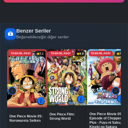
-
Bölüm No:
25
-
Bölüm No:
26
-
Bölüm No:
27
Benzer Seriler
Beğenebileceğin diğer seriler
-
Bölüm No:
28
-
Bölüm No:
29
TAMAMLANDI
TAMAMLANDI
TAMAMLANDI
7.1
8.0
7.4
-
Bölüm No:
30
-
Bölüm No:
31
-
Bölüm No:
32
-
Bölüm No:
33
-
Bölüm No:
34
One Piece Movie 09:
One Piece Film:
One Piece Movie 05:
Episode of Chopper
Strong World
Norowareta Seiken
-
Bölüm No:
35
Plus - Fuyu ni Saku,
Kiseki no Sakura