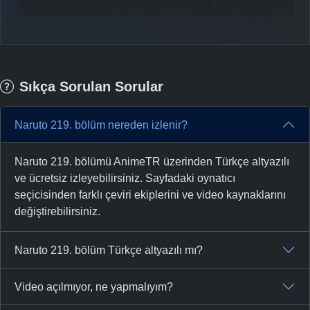
-
Bölüm No:
36
-
Bölüm No:
37
-
Bölüm No:
38
Sıkça Sorulan Sorular
-
Bölüm No:
39
Naruto 219. bölüm nereden izlenir?
-
Bölüm No:
40
-
Bölüm No:
41
Naruto 219. bölümü AnimeTR üzerinden Türkçe altyazılı
ve ücretsiz izleyebilirsiniz. Sayfadaki oynatıcı
-
Bölüm No:
42
seçicisinden farklı çeviri ekiplerini ve video kaynaklarını
değiştirebilirsiniz.
-
Bölüm No:
43
-
Bölüm No:
44
Naruto 219. bölüm Türkçe altyazılı mı?
-
Bölüm No:
45
Video açılmıyor, ne yapmalıyım?
-
Bölüm No:
46