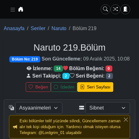
Ana içeriğe geç
Anasayfa
Seriler
Naruto
Bölüm 219
Naruto
219.Bölüm
Son Güncelleme:
09 Aralık 2025, 10:08
Bölüm No: 219
İzlenme:
Bölüm Beğeni:
14
0
Seri Takipçi:
Seri Beğeni:
2
2
Beğen
İzledim
Seri Sayfası
Eski bölümler telif yüzünde silindi, Güncellemem zaman
alır tek kişi olduğum için. Yardımcı olmak isteyen olursa
Telegram: @Lordgrim_01 ulaşabilir