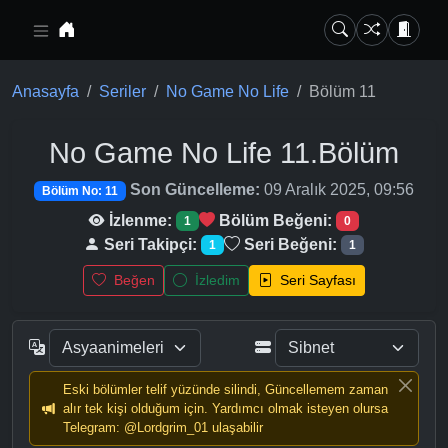
Ana içeriğe geç
Anasayfa
Seriler
No Game No Life
Bölüm 11
No Game No Life
11.Bölüm
Son Güncelleme:
09 Aralık 2025, 09:56
Bölüm No: 11
İzlenme:
Bölüm Beğeni:
1
0
Seri Takipçi:
Seri Beğeni:
1
1
Beğen
İzledim
Seri Sayfası
Eski bölümler telif yüzünde silindi, Güncellemem zaman
alır tek kişi olduğum için. Yardımcı olmak isteyen olursa
Telegram: @Lordgrim_01 ulaşabilir