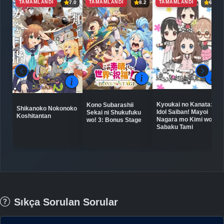
TAMAMLANDI
TAMAMLANDI
TAMAMLANDI
7.0
8.2
6.5
Kyoukai no Kanata:
Kono Subarashii
Shikanoko Nokonoko
Idol Saiban! Mayoi
Sekai ni Shukufuku
Koshitantan
Nagara mo Kimi wo
wo! 3: Bonus Stage
Sabaku Tami
Sıkça Sorulan Sorular