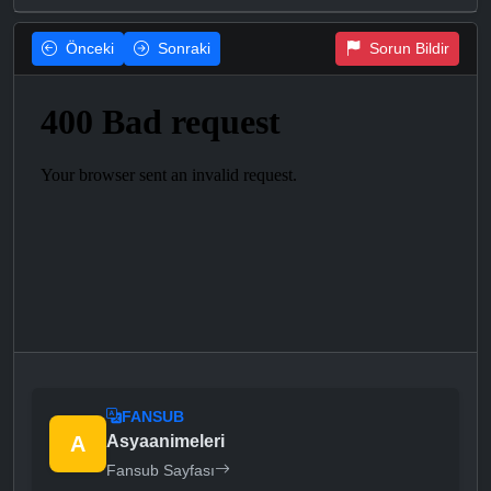
Önceki
Sonraki
Sorun Bildir
FANSUB
A
Asyaanimeleri
Fansub Sayfası