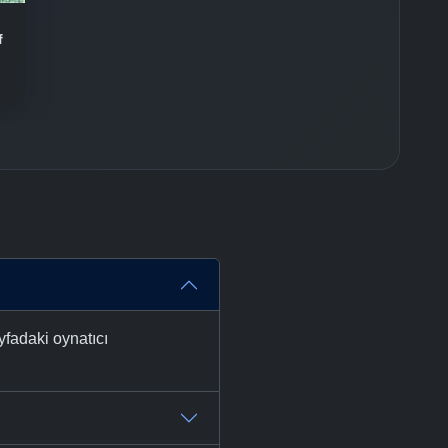
-
Bölüm No:
36
f
-
Bölüm No:
37
-
Bölüm No:
38
-
Bölüm No:
39
-
Bölüm No:
40
-
Bölüm No:
41
-
Bölüm No:
42
-
Bölüm No:
43
yfadaki oynatıcı
-
Bölüm No:
44
-
Bölüm No:
45
-
Bölüm No:
46