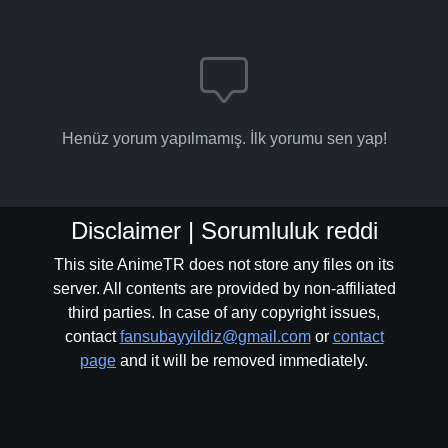
Henüz yorum yapılmamış. İlk yorumu sen yap!
Disclaimer | Sorumluluk reddi
This site AnimeTR does not store any files on its
server. All contents are provided by non-affiliated
third parties. In case of any copyright issues,
contact
fansubayyildiz@gmail.com
or
contact
page
and it will be removed immediately.