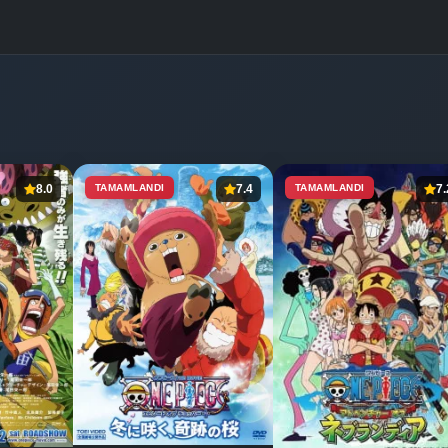
8.0
TAMAMLANDI
7.4
TAMAMLANDI
7.