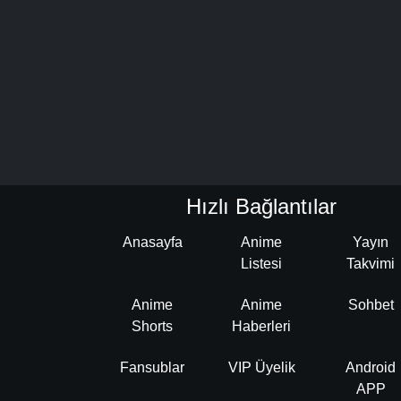
Hızlı Bağlantılar
Anasayfa
Anime
Yayın
Listesi
Takvimi
Anime
Anime
Sohbet
Shorts
Haberleri
Fansublar
VIP Üyelik
Android
APP