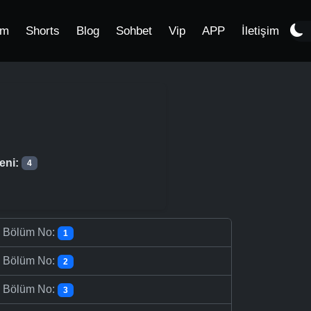
im
Shorts
Blog
Sohbet
Vip
APP
İletişim
eni:
4
-
Bölüm No:
1
-
Bölüm No:
2
-
Bölüm No:
3