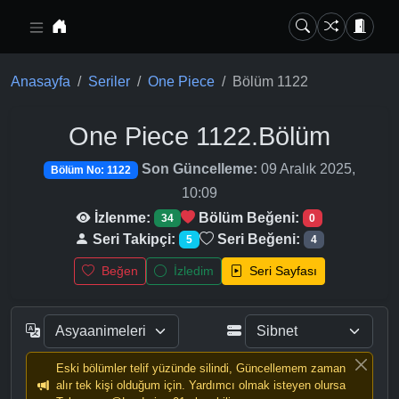
Ana içeriğe geç
Anasayfa
Seriler
One Piece
Bölüm 1122
One Piece
1122.Bölüm
Son Güncelleme:
09 Aralık 2025,
Bölüm No: 1122
10:09
İzlenme:
Bölüm Beğeni:
34
0
Seri Takipçi:
Seri Beğeni:
5
4
Beğen
İzledim
Seri Sayfası
Eski bölümler telif yüzünde silindi, Güncellemem zaman
alır tek kişi olduğum için. Yardımcı olmak isteyen olursa