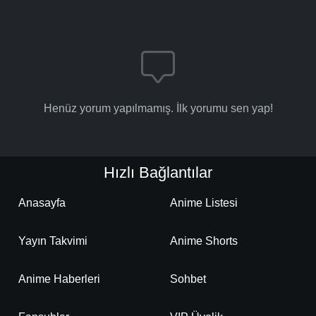
-
Bölüm No:
56
-
Bölüm No:
57
-
Bölüm No:
58
-
Bölüm No:
59
Henüz yorum yapılmamış. İlk yorumu sen yap!
-
Bölüm No:
60
-
Bölüm No:
61
Hızlı Bağlantılar
-
Bölüm No:
62
Anasayfa
Anime Listesi
-
Bölüm No:
63
-
Bölüm No:
64
Yayın Takvimi
Anime Shorts
-
Bölüm No:
65
Anime Haberleri
Sohbet
-
Bölüm No:
66