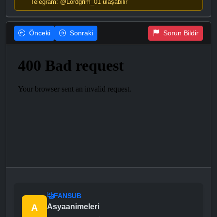
Telegram: @Lordgrim_01 ulaşabilir
Önceki
Sonraki
Sorun Bildir
FANSUB
A
Asyaanimeleri