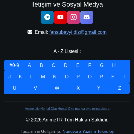
İletişim ve Sosyal Medya
-
Bölüm No:
78
-
Bölüm No:
79
-
Bölüm No:
80
Email:
fansubayyildiz@gmail.com
-
Bölüm No:
81
A - Z Listesi :
-
Bölüm No:
82
.#0-9
A
B
C
D
E
F
G
H
I
-
Bölüm No:
83
J
K
L
M
N
O
P
Q
R
S
T
-
Bölüm No:
84
U
V
W
X
Y
Z
-
Bölüm No:
85
-
Bölüm No:
86
Anime izle
Hentai Oku
Hentai Oku
manga oku
terea sigara
-
Bölüm No:
87
© 2026 AnimeTR Tüm Hakları Saklıdır.
-
Bölüm No:
88
Tasarım & Geliştirme:
Nanovore Yazılım Teknoloji