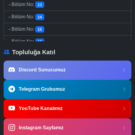
-
Bölüm No:
13
-
Bölüm No:
14
-
Bölüm No:
15
-
Bölüm No:
16
Topluluğa Katıl
-
Bölüm No:
17
-
Bölüm No:
18
Discord Sunucumuz
-
Bölüm No:
19
Telegram Grubumuz
-
Bölüm No:
20
-
Bölüm No:
21
YouTube Kanalımız
-
Bölüm No:
22
Instagram Sayfamız
-
Bölüm No:
23