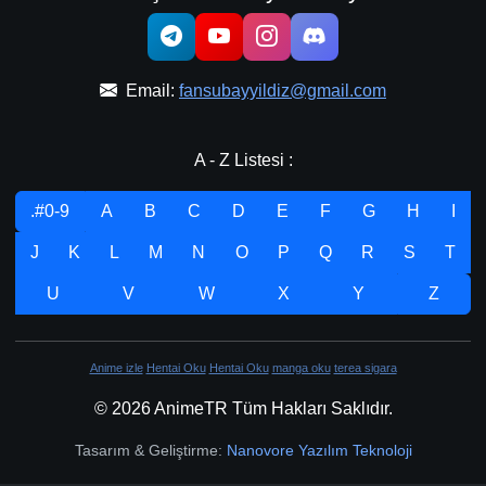
-
Bölüm No:
79
-
Bölüm No:
80
Email:
fansubayyildiz@gmail.com
-
Bölüm No:
81
A - Z Listesi :
-
Bölüm No:
82
.#0-9
A
B
C
D
E
F
G
H
I
-
Bölüm No:
83
J
K
L
M
N
O
P
Q
R
S
T
-
Bölüm No:
84
U
V
W
X
Y
Z
-
Bölüm No:
85
-
Bölüm No:
86
Anime izle
Hentai Oku
Hentai Oku
manga oku
terea sigara
-
Bölüm No:
87
© 2026 AnimeTR Tüm Hakları Saklıdır.
-
Bölüm No:
88
Tasarım & Geliştirme:
Nanovore Yazılım Teknoloji
-
Bölüm No:
89