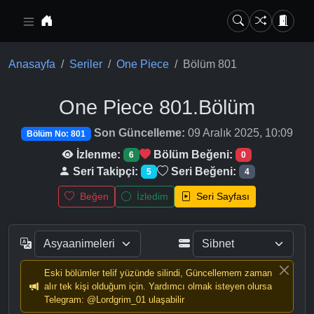
Ana içeriğe geç
Anasayfa
Seriler
One Piece
Bölüm 801
One Piece
801.Bölüm
Son Güncelleme:
09 Aralık 2025, 10:09
Bölüm No: 801
İzlenme:
Bölüm Beğeni:
6
0
Seri Takipçi:
Seri Beğeni:
5
4
Beğen
İzledim
Seri Sayfası
Eski bölümler telif yüzünde silindi, Güncellemem zaman
alır tek kişi olduğum için. Yardımcı olmak isteyen olursa
Telegram: @Lordgrim_01 ulaşabilir