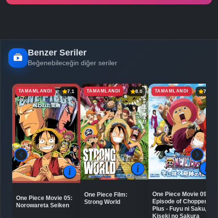
-
Bölüm No:
24
-
Bölüm No:
25
-
Bölüm No:
26
Benzer Seriler
Beğenebileceğin diğer seriler
-
Bölüm No:
27
-
Bölüm No:
28
TAMAMLANDI
TAMAMLANDI
TAMAMLANDI
7.1
8.0
7.4
-
Bölüm No:
29
-
Bölüm No:
30
-
Bölüm No:
31
-
Bölüm No:
32
-
Bölüm No:
33
One Piece Movie 09:
One Piece Film:
One Piece Movie 05:
Episode of Chopper
Strong World
Norowareta Seiken
-
Bölüm No:
34
Plus - Fuyu ni Saku,
Kiseki no Sakura