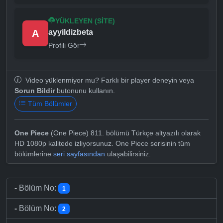
YÜKLEYEN (SITE)
A
ayyildizbeta
Profili Gör
Video yüklenmiyor mu? Farklı bir player deneyin veya
Sorun Bildir
butonunu kullanın.
Tüm Bölümler
One Piece
(One Piece) 811. bölümü Türkçe altyazılı olarak
HD 1080p kalitede izliyorsunuz. One Piece serisinin tüm
bölümlerine
seri sayfasından
ulaşabilirsiniz.
-
Bölüm No:
1
-
Bölüm No:
2