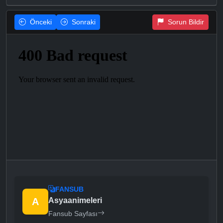
Önceki
Sonraki
Sorun Bildir
FANSUB
A
Asyaanimeleri
Fansub Sayfası