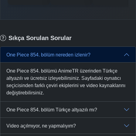
-
Bölüm No:
35
-
Bölüm No:
36
-
Bölüm No:
37
Sıkça Sorulan Sorular
-
Bölüm No:
38
One Piece 854. bölüm nereden izlenir?
-
Bölüm No:
39
-
Bölüm No:
40
One Piece 854. bölümü AnimeTR üzerinden Türkçe
altyazılı ve ücretsiz izleyebilirsiniz. Sayfadaki oynatıcı
-
Bölüm No:
41
seçicisinden farklı çeviri ekiplerini ve video kaynaklarını
değiştirebilirsiniz.
-
Bölüm No:
42
-
Bölüm No:
43
One Piece 854. bölüm Türkçe altyazılı mı?
-
Bölüm No:
44
Video açılmıyor, ne yapmalıyım?
-
Bölüm No:
45