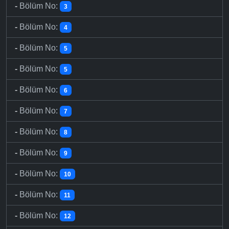
-
Bölüm No:
3
-
Bölüm No:
4
-
Bölüm No:
5
-
Bölüm No:
5
-
Bölüm No:
6
-
Bölüm No:
7
-
Bölüm No:
8
-
Bölüm No:
9
-
Bölüm No:
10
-
Bölüm No:
11
-
Bölüm No:
12