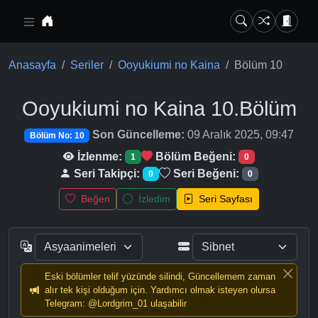
Ana içeriğe geç
Anasayfa
Seriler
Ooyukiumi no Kaina
Bölüm 10
Ooyukiumi no Kaina
10.Bölüm
Son Güncelleme:
09 Aralık 2025, 09:47
Bölüm No: 10
İzlenme:
Bölüm Beğeni:
1
0
Seri Takipçi:
Seri Beğeni:
0
0
Beğen
İzledim
Seri Sayfası
Eski bölümler telif yüzünde silindi, Güncellemem zaman
alır tek kişi olduğum için. Yardımcı olmak isteyen olursa
Telegram: @Lordgrim_01 ulaşabilir