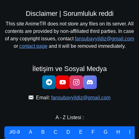
Disclaimer | Sorumluluk reddi
This site AnimeTR does not store any files on its server. All
contents are provided by non-affiliated third parties. In case
of any copyright issues, contact
fansubayyildiz@gmail.com
or
contact page
and it will be removed immediately.
İletişim ve Sosyal Medya
Email:
fansubayyildiz@gmail.com
A - Z Listesi :
.#0-9
A
B
C
D
E
F
G
H
I