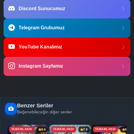
Discord Sunucumuz
Telegram Grubumuz
YouTube Kanalımız
Instagram Sayfamız
Benzer Seriler
Beğenebileceğin diğer seriler
TAMAMLANDI
TAMAMLANDI
TAMAMLANDI
8.6
7.5
6.5