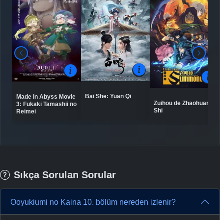
Bai She: Yuan Qi
Made in Abyss Movie
Zuihou de Zhaohuan
3: Fukaki Tamashii no
Shi
Reimei
Sıkça Sorulan Sorular
Ooyukiumi no Kaina 10. bölüm nereden izlenir?