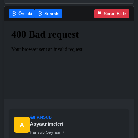
Önceki
Sonraki
Sorun Bildir
FANSUB
A
Asyaanimeleri
Fansub Sayfası