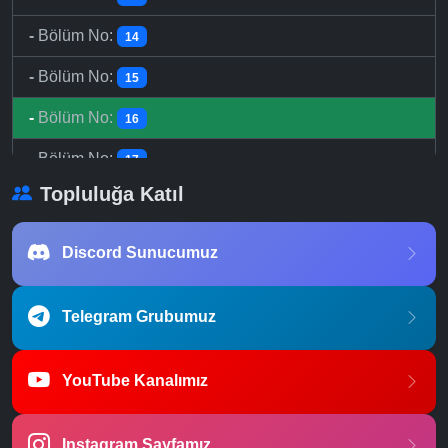
-
Bölüm No:
14
-
Bölüm No:
15
-
Bölüm No:
16
-
Bölüm No:
17
Topluluğa Katıl
-
Bölüm No:
18
-
Bölüm No:
19
Discord Sunucumuz
-
Bölüm No:
20
Telegram Grubumuz
-
Bölüm No:
21
-
Bölüm No:
22
YouTube Kanalımız
-
Bölüm No:
23
Instagram Sayfamız
-
Bölüm No:
24