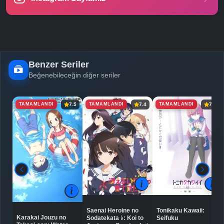
Benzer Seriler
Beğenebileceğin diğer seriler
TAMAMLANDI
TAMAMLANDI
TAMAMLANDI
7.5
7.4
7.7
Saenai Heroine no
Tonikaku Kawaii:
Karakai Jouzu no
Sodatekata ♭: Koi to
Seifuku