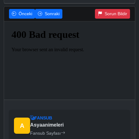
Önceki
Sonraki
Sorun Bildir
FANSUB
A
Asyaanimeleri
Fansub Sayfası