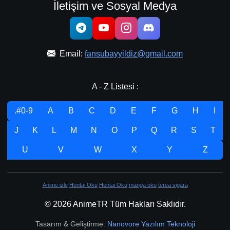
İletişim ve Sosyal Medya
Email:
fansubayyildiz@gmail.com
A - Z Listesi :
.#0-9
A
B
C
D
E
F
G
H
I
J
K
L
M
N
O
P
Q
R
S
T
U
V
W
X
Y
Z
Anime izle
Hentai Oku
Hentai Oku
manga oku
terea sigara
© 2026 AnimeTR Tüm Hakları Saklıdır.
Tasarım & Geliştirme:
Nanovore Yazılım Teknoloji