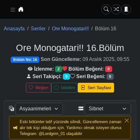
Ana içeriğe geç
Anasayfa
Seriler
Ore Monogatari!!
Bölüm 16
Ore Monogatari!!
16.Bölüm
Son Güncelleme:
09 Aralık 2025, 09:55
Bölüm No: 16
İzlenme:
Bölüm Beğeni:
2
0
Seri Takipçi:
Seri Beğeni:
0
0
Beğen
İzledim
Seri Sayfası
Eski bölümler telif yüzünde silindi, Güncellemem zaman
alır tek kişi olduğum için. Yardımcı olmak isteyen olursa
Telegram: @Lordgrim_01 ulaşabilir