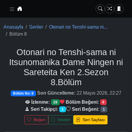
Ana içeriğe geç
Anasayfa
Seriler
Otonari no Tenshi-sama ni...
Bölüm 8
Otonari no Tenshi-sama ni
Itsunomanika Dame Ningen ni
Sareteita Ken 2.Sezon
8.Bölüm
Son Güncelleme:
22 Mayıs 2026, 22:27
Bölüm No: 8
İzlenme:
Bölüm Beğeni:
28
0
Seri Takipçi:
Seri Beğeni:
1
1
Beğen
İzledim
Seri Sayfası