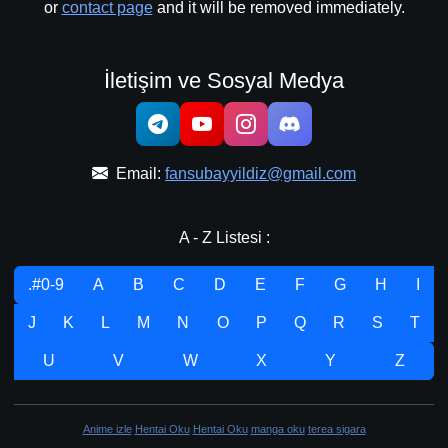
or
contact page
and it will be removed immediately.
İletişim ve Sosyal Medya
Email:
fansubayyildiz@gmail.com
A - Z Listesi :
.#0-9
A
B
C
D
E
F
G
H
I
J
K
L
M
N
O
P
Q
R
S
T
U
V
W
X
Y
Z
Anime izle
Hentai Oku
Hentai Oku
manga oku
terea sigara