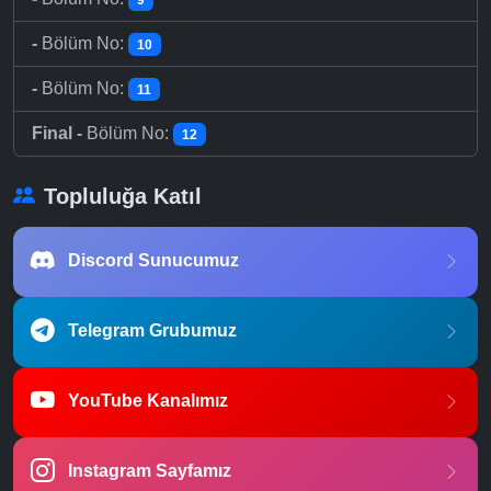
-
Bölüm No:
10
-
Bölüm No:
11
Final -
Bölüm No:
12
Topluluğa Katıl
Discord Sunucumuz
Telegram Grubumuz
YouTube Kanalımız
Instagram Sayfamız