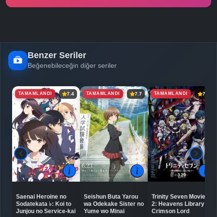
Benzer Seriler
Beğenebileceğin diğer seriler
TAMAMLANDI
TAMAMLANDI
TAMAMLANDI
7.4
7.7
7.3
Saenai Heroine no
Seishun Buta Yarou
Trinity Seven Movie
Sodatekata ♭: Koi to
wa Odekake Sister no
2: Heavens Library to
Junjou no Service-kai
Yume wo Minai
Crimson Lord