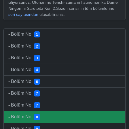
izliyorsunuz. Otonari no Tenshi-sama ni Itsunomanika Dame
Ningen ni Sareteita Ken 2.Sezon serisinin tüm bölümlerine
seri sayfasından
ulaşabilirsiniz.
-
Bölüm No:
1
-
Bölüm No:
2
-
Bölüm No:
3
-
Bölüm No:
4
-
Bölüm No:
6
-
Bölüm No:
7
-
Bölüm No:
7
-
Bölüm No:
8
-
Bölüm No:
9