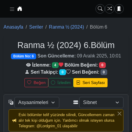
Ana içeriğe geç
Anasayfa
Seriler
Ranma ½ (2024)
Bölüm 6
Ranma ½ (2024)
6.Bölüm
Son Güncelleme:
09 Aralık 2025, 10:01
Bölüm No: 6
İzlenme:
Bölüm Beğeni:
4
0
Seri Takipçi:
Seri Beğeni:
0
0
Beğen
İzledim
Seri Sayfası
Eski bölümler telif yüzünde silindi, Güncellemem zaman
alır tek kişi olduğum için. Yardımcı olmak isteyen olursa
Telegram: @Lordgrim_01 ulaşabilir