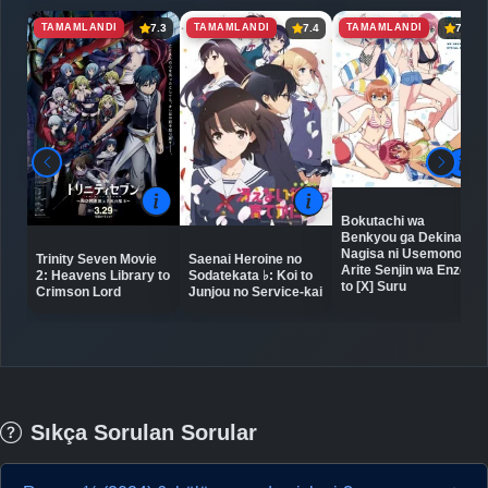
TAMAMLANDI
TAMAMLANDI
TAMAMLANDI
7.3
7.4
7.3
Bokutachi wa
Benkyou ga Dekinai:
Nagisa ni Usemono
Trinity Seven Movie
Saenai Heroine no
Arite Senjin wa Enzen
2: Heavens Library to
Sodatekata ♭: Koi to
to [X] Suru
Crimson Lord
Junjou no Service-kai
Sıkça Sorulan Sorular