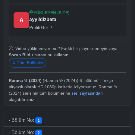
YÜKLEYEN (SITE)
A
ayyildizbeta
Profili Gör
Video yüklenmiyor mu? Farklı bir player deneyin veya
Sorun Bildir
butonunu kullanın.
Tüm Bölümler
Ranma ½ (2024)
(Ranma ½ (2024)) 6. bölümü Türkçe
altyazılı olarak HD 1080p kalitede izliyorsunuz. Ranma ½
(2024) serisinin tüm bölümlerine
seri sayfasından
ulaşabilirsiniz.
-
Bölüm No:
1
-
Bölüm No:
2