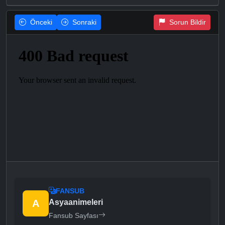
Önceki
Sonraki
Sorun Bildir
FANSUB
A
Asyaanimeleri
Fansub Sayfası