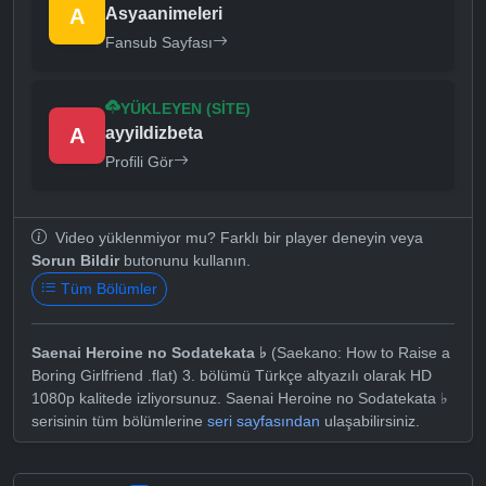
A
Asyaanimeleri
Fansub Sayfası
YÜKLEYEN (SITE)
A
ayyildizbeta
Profili Gör
Video yüklenmiyor mu? Farklı bir player deneyin veya
Sorun Bildir
butonunu kullanın.
Tüm Bölümler
Saenai Heroine no Sodatekata ♭
(Saekano: How to Raise a
Boring Girlfriend .flat) 3. bölümü Türkçe altyazılı olarak HD
1080p kalitede izliyorsunuz. Saenai Heroine no Sodatekata ♭
serisinin tüm bölümlerine
seri sayfasından
ulaşabilirsiniz.