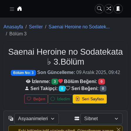
Ana içeriğe geç
Anasayfa
Seriler
Saenai Heroine no Sodatek...
Bölüm 3
Saenai Heroine no Sodatekata
♭
3.Bölüm
Son Güncelleme:
09 Aralık 2025, 09:42
Bölüm No: 3
İzlenme:
Bölüm Beğeni:
3
0
Seri Takipçi:
Seri Beğeni:
0
0
Beğen
İzledim
Seri Sayfası
Eski bölümler telif yüzünde silindi, Güncellemem zaman