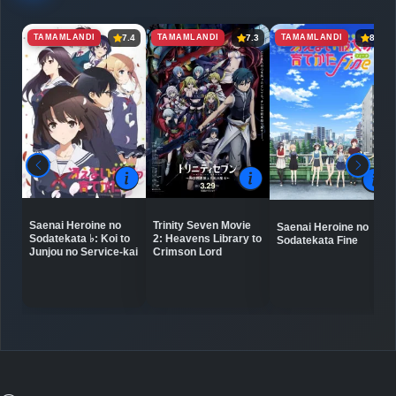
TAMAMLANDI
TAMAMLANDI
TAMAMLANDI
7.4
7.3
8.4
Saenai Heroine no
Trinity Seven Movie
Saenai Heroine no
Sodatekata ♭: Koi to
2: Heavens Library to
Sodatekata Fine
Junjou no Service-kai
Crimson Lord