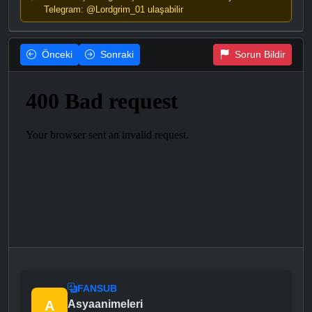
Telegram: @Lordgrim_01 ulaşabilir
Önceki
Sonraki
Sorun Bildir
FANSUB
A
Asyaanimeleri