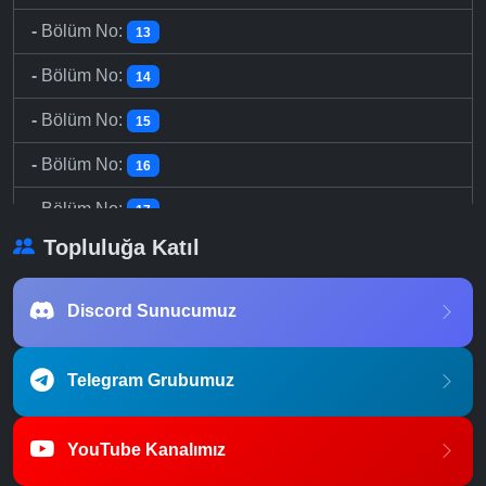
-
Bölüm No:
13
-
Bölüm No:
14
-
Bölüm No:
15
-
Bölüm No:
16
-
Bölüm No:
17
Topluluğa Katıl
-
Bölüm No:
18
-
Bölüm No:
19
Discord Sunucumuz
-
Bölüm No:
20
Telegram Grubumuz
-
Bölüm No:
21
-
Bölüm No:
22
YouTube Kanalımız
-
Bölüm No:
23