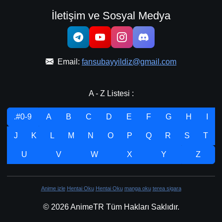
İletişim ve Sosyal Medya
Email:
fansubayyildiz@gmail.com
A - Z Listesi :
.#0-9
A
B
C
D
E
F
G
H
I
J
K
L
M
N
O
P
Q
R
S
T
U
V
W
X
Y
Z
Anime izle
Hentai Oku
Hentai Oku
manga oku
terea sigara
© 2026 AnimeTR Tüm Hakları Saklıdır.