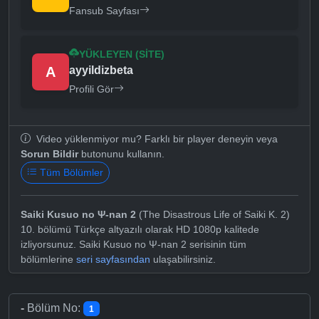
Fansub Sayfası
YÜKLEYEN (SITE)
A
ayyildizbeta
Profili Gör
Video yüklenmiyor mu? Farklı bir player deneyin veya
Sorun Bildir
butonunu kullanın.
Tüm Bölümler
Saiki Kusuo no Ψ-nan 2
(The Disastrous Life of Saiki K. 2)
10. bölümü Türkçe altyazılı olarak HD 1080p kalitede
izliyorsunuz. Saiki Kusuo no Ψ-nan 2 serisinin tüm
bölümlerine
seri sayfasından
ulaşabilirsiniz.
-
Bölüm No:
1