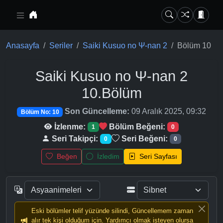
Ana içeriğe geç
Anasayfa
Seriler
Saiki Kusuo no Ψ-nan 2
Bölüm 10
Saiki Kusuo no Ψ-nan 2
10.Bölüm
Son Güncelleme:
09 Aralık 2025, 09:32
Bölüm No: 10
İzlenme:
Bölüm Beğeni:
1
0
Seri Takipçi:
Seri Beğeni:
0
0
Beğen
İzledim
Seri Sayfası
Eski bölümler telif yüzünde silindi, Güncellemem zaman
alır tek kişi olduğum için. Yardımcı olmak isteyen olursa