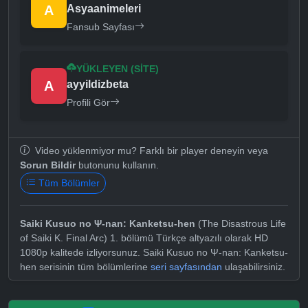
A
Asyaanimeleri
Fansub Sayfası
YÜKLEYEN (SITE)
A
ayyildizbeta
Profili Gör
Video yüklenmiyor mu? Farklı bir player deneyin veya
Sorun Bildir
butonunu kullanın.
Tüm Bölümler
Saiki Kusuo no Ψ-nan: Kanketsu-hen
(The Disastrous Life
of Saiki K. Final Arc) 1. bölümü Türkçe altyazılı olarak HD
1080p kalitede izliyorsunuz. Saiki Kusuo no Ψ-nan: Kanketsu-
hen serisinin tüm bölümlerine
seri sayfasından
ulaşabilirsiniz.