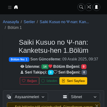
Ana içeriğe geç
Anasayfa
Seriler
Saiki Kusuo no Ψ-nan: Kan...
Bölüm 1
Saiki Kusuo no Ψ-nan:
Kanketsu-hen
1.Bölüm
Son Güncelleme:
09 Aralık 2025, 09:37
Bölüm No: 1
İzlenme:
Bölüm Beğeni:
14
0
Seri Takipçi:
Seri Beğeni:
0
0
Beğen
İzledim
Seri Sayfası
Eski bölümler telif yüzünde silindi, Güncellemem zaman