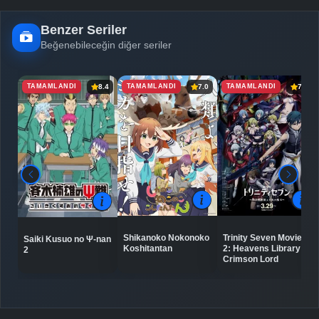
Benzer Seriler
Beğenebileceğin diğer seriler
TAMAMLANDI
TAMAMLANDI
TAMAMLANDI
8.4
7.0
7.3
Shikanoko Nokonoko
Trinity Seven Movie
Saiki Kusuo no Ψ-nan
Koshitantan
2: Heavens Library to
2
Crimson Lord