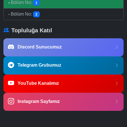
-
Bölüm No:
1
-
Bölüm No:
2
Topluluğa Katıl
Discord Sunucumuz
Telegram Grubumuz
YouTube Kanalımız
Instagram Sayfamız