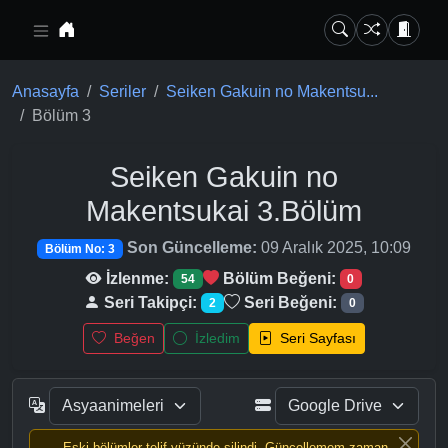
Ana içeriğe geç
Anasayfa
Seriler
Seiken Gakuin no Makentsu...
Bölüm 3
Seiken Gakuin no
Makentsukai
3.Bölüm
Son Güncelleme:
09 Aralık 2025, 10:09
Bölüm No: 3
İzlenme:
Bölüm Beğeni:
54
0
Seri Takipçi:
Seri Beğeni:
2
0
Beğen
İzledim
Seri Sayfası
Eski bölümler telif yüzünde silindi, Güncellemem zaman