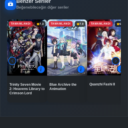
Benzer Seriler
Beğenebileceğin diğer seriler
TAMAMLANDI
TAMAMLANDI
TAMAMLANDI
7.3
7.0
6.8
Quanzhi Fashi II
Trinity Seven Movie
Blue Archive the
2: Heavens Library to
Animation
Crimson Lord