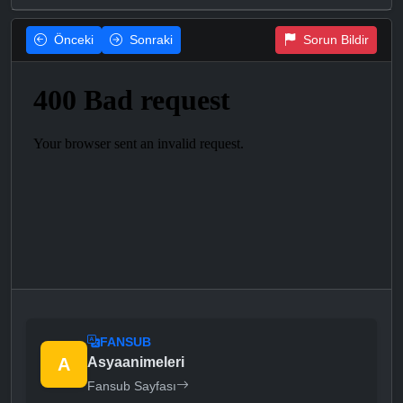
Önceki
Sonraki
Sorun Bildir
FANSUB
A
Asyaanimeleri
Fansub Sayfası