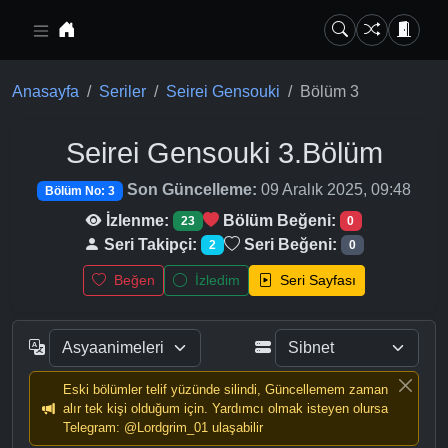
Ana içeriğe geç
Anasayfa
Seriler
Seirei Gensouki
Bölüm 3
Seirei Gensouki
3.Bölüm
Son Güncelleme:
09 Aralık 2025, 09:48
Bölüm No: 3
İzlenme:
Bölüm Beğeni:
23
0
Seri Takipçi:
Seri Beğeni:
2
0
Beğen
İzledim
Seri Sayfası
Eski bölümler telif yüzünde silindi, Güncellemem zaman
alır tek kişi olduğum için. Yardımcı olmak isteyen olursa
Telegram: @Lordgrim_01 ulaşabilir