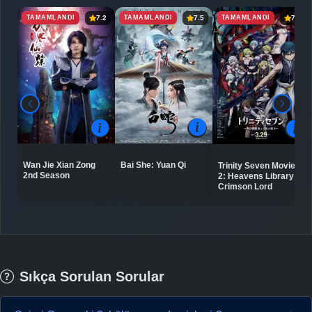
TAMAMLANDI
TAMAMLANDI
TAMAMLANDI
7.2
7.5
7.3
Bai She: Yuan Qi
Wan Jie Xian Zong
Trinity Seven Movie
2nd Season
2: Heavens Library to
Crimson Lord
Sıkça Sorulan Sorular