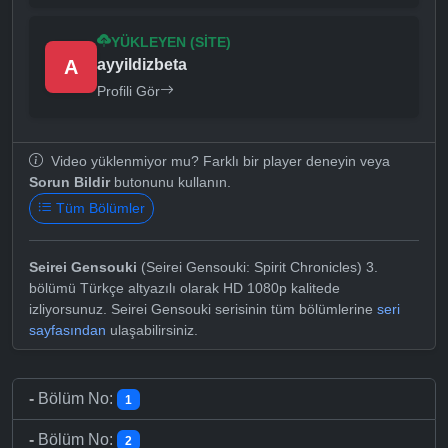
YÜKLEYEN (SITE)
A
ayyildizbeta
Profili Gör
Video yüklenmiyor mu? Farklı bir player deneyin veya
Sorun Bildir
butonunu kullanın.
Tüm Bölümler
Seirei Gensouki
(Seirei Gensouki: Spirit Chronicles) 3.
bölümü Türkçe altyazılı olarak HD 1080p kalitede
izliyorsunuz. Seirei Gensouki serisinin tüm bölümlerine
seri
sayfasından
ulaşabilirsiniz.
-
Bölüm No:
1
-
Bölüm No:
2