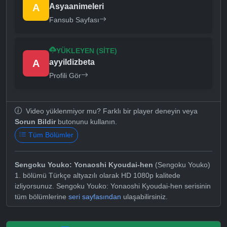
A
Asyaanimeleri
Fansub Sayfası
YÜKLEYEN (SITE)
A
ayyildizbeta
Profili Gör
Video yüklenmiyor mu? Farklı bir player deneyin veya
Sorun Bildir
butonunu kullanın.
Tüm Bölümler
Sengoku Youko: Yonaoshi Kyoudai-hen
(Sengoku Youko)
1. bölümü Türkçe altyazılı olarak HD 1080p kalitede
izliyorsunuz. Sengoku Youko: Yonaoshi Kyoudai-hen serisinin
tüm bölümlerine
seri sayfasından
ulaşabilirsiniz.