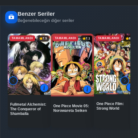
Benzer Seriler
Beğenebileceğin diğer seriler
TAMAMLANDI
TAMAMLANDI
TAMAMLANDI
7.5
7.1
8.0
One Piece Film:
Fullmetal Alchemist:
One Piece Movie 05:
Strong World
The Conqueror of
Norowareta Seiken
Shamballa