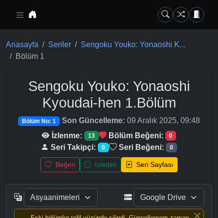
Ana içeriğe geç
Anasayfa
Seriler
Sengoku Youko: Yonaoshi K...
Bölüm 1
Sengoku Youko: Yonaoshi
Kyoudai-hen
1.Bölüm
Son Güncelleme:
09 Aralık 2025, 09:48
Bölüm No: 1
İzlenme:
Bölüm Beğeni:
13
0
Seri Takipçi:
Seri Beğeni:
0
0
Beğen
İzledim
Seri Sayfası
Eski bölümler telif yüzünde silindi, Güncellemem zaman