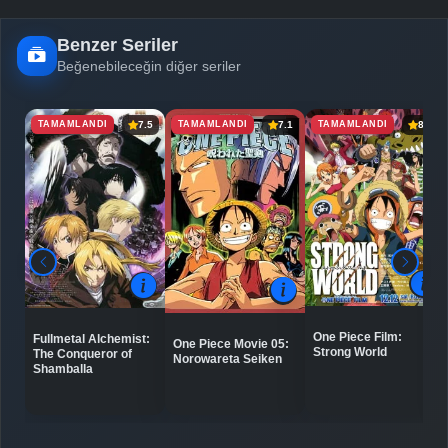
Benzer Seriler
Beğenebileceğin diğer seriler
TAMAMLANDI
TAMAMLANDI
TAMAMLANDI
7.5
7.1
8.0
One Piece Film:
Fullmetal Alchemist:
One Piece Movie 05:
Strong World
The Conqueror of
Norowareta Seiken
Shamballa