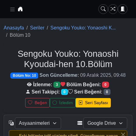
Ana içeriğe geç
Anasayfa
Seriler
Sengoku Youko: Yonaoshi K...
Bölüm 10
Sengoku Youko: Yonaoshi
Kyoudai-hen
10.Bölüm
Son Güncelleme:
09 Aralık 2025, 09:48
Bölüm No: 10
İzlenme:
Bölüm Beğeni:
3
0
Seri Takipçi:
Seri Beğeni:
0
0
Beğen
İzledim
Seri Sayfası
Eski bölümler telif yüzünde silindi, Güncellemem zaman