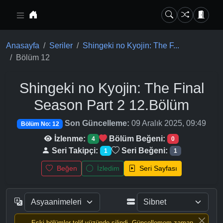
Ana içeriğe geç
Anasayfa
Seriler
Shingeki no Kyojin: The F...
Bölüm 12
Shingeki no Kyojin: The Final
Season Part 2
12.Bölüm
Son Güncelleme:
09 Aralık 2025, 09:49
Bölüm No: 12
İzlenme:
Bölüm Beğeni:
4
0
Seri Takipçi:
Seri Beğeni:
1
1
Beğen
İzledim
Seri Sayfası
Eski bölümler telif yüzünde silindi, Güncellemem zaman