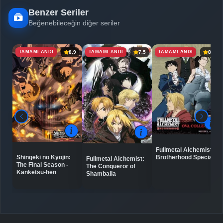
Benzer Seriler
Beğenebileceğin diğer seriler
TAMAMLANDI
TAMAMLANDI
TAMAMLANDI
8.9
7.5
8.0
Fullmetal Alchemist:
Shingeki no Kyojin:
Brotherhood Specials
Fullmetal Alchemist:
The Final Season -
The Conqueror of
Kanketsu-hen
Shamballa