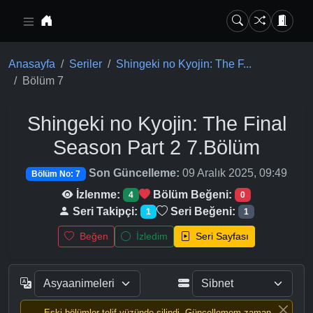
Ana içeriğe geç
Anasayfa
Seriler
Shingeki no Kyojin: The F...
Bölüm 7
Shingeki no Kyojin: The Final
Season Part 2
7.Bölüm
Son Güncelleme:
09 Aralık 2025, 09:49
Bölüm No: 7
İzlenme:
Bölüm Beğeni:
4
0
Seri Takipçi:
Seri Beğeni:
1
1
Beğen
İzledim
Seri Sayfası
Eski bölümler telif yüzünde silindi, Güncellemem zaman