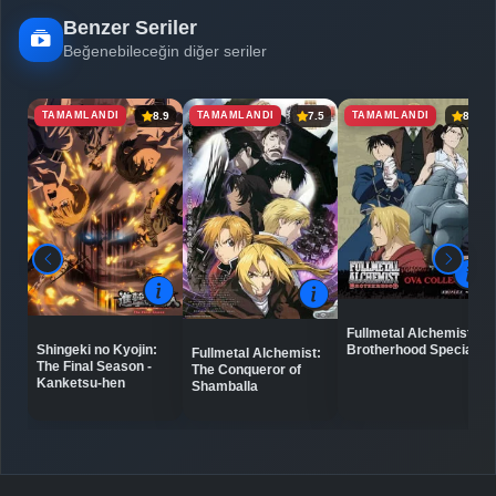
Benzer Seriler
Beğenebileceğin diğer seriler
TAMAMLANDI
TAMAMLANDI
TAMAMLANDI
8.9
7.5
8.0
Fullmetal Alchemist:
Shingeki no Kyojin:
Brotherhood Specials
Fullmetal Alchemist:
The Final Season -
The Conqueror of
Kanketsu-hen
Shamballa