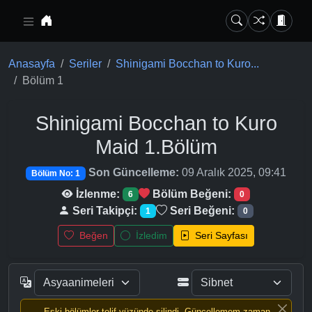
Ana içeriğe geç
Anasayfa
Seriler
Shinigami Bocchan to Kuro...
Bölüm 1
Shinigami Bocchan to Kuro
Maid
1.Bölüm
Son Güncelleme:
09 Aralık 2025, 09:41
Bölüm No: 1
İzlenme:
Bölüm Beğeni:
6
0
Seri Takipçi:
Seri Beğeni:
1
0
Beğen
İzledim
Seri Sayfası
Eski bölümler telif yüzünde silindi, Güncellemem zaman