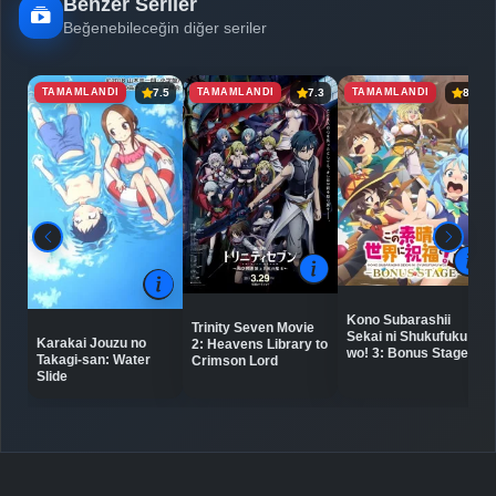
Benzer Seriler
Beğenebileceğin diğer seriler
TAMAMLANDI
TAMAMLANDI
TAMAMLANDI
7.5
7.3
8.2
Kono Subarashii
Trinity Seven Movie
Sekai ni Shukufuku
Karakai Jouzu no
2: Heavens Library to
wo! 3: Bonus Stage
Takagi-san: Water
Crimson Lord
Slide