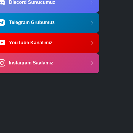
Discord Sunucumuz
Telegram Grubumuz
YouTube Kanalımız
Instagram Sayfamız