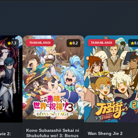
7.3
TAMAMLANDI
8.2
TAMAMLANDI
8.
Kono Subarashii Sekai ni
Wan Sheng Jie 2
vie 2:
Shukufuku wo! 3: Bonus