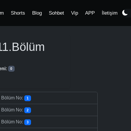
im
Shorts
Blog
Sohbet
Vip
APP
İletişim
1.Bölüm
eni:
0
-
Bölüm No:
1
-
Bölüm No:
2
-
Bölüm No:
3