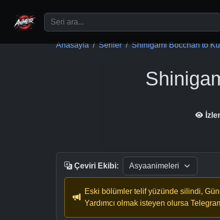
Ana içeriğe geç
Anasayfa
Seriler
Shinigami Bocchan to Kur
Shiniga
İzl
Çeviri Ekibi:
Eski bölümler telif yüzünde silindi, Gü
Yardımcı olmak isteyen olursa Telegra