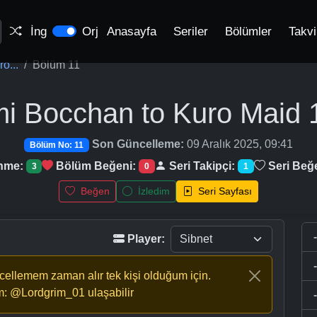
İng
Orj
Anasayfa
Seriler
Bölümler
Takv
o...
Bölüm 11
mi Bocchan to Kuro Maid
1
Son Güncelleme:
09 Aralık 2025, 09:41
Bölüm No: 11
enme:
Bölüm Beğeni:
Seri Takipçi:
Seri Beğ
3
0
1
Beğen
İzledim
Seri Sayfası
Player:
ncellemem zaman alır tek kişi olduğum için.
m: @Lordgrim_01 ulaşabilir