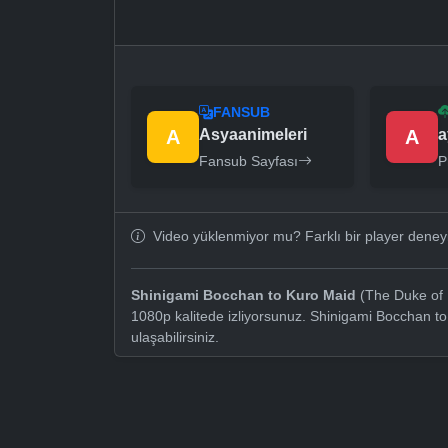
FANSUB
A
Asyaanimeleri
A
a
Fansub Sayfası
P
Video yüklenmiyor mu? Farklı bir player dene
Shinigami Bocchan to Kuro Maid
(The Duke of 
1080p kalitede izliyorsunuz. Shinigami Bocchan t
ulaşabilirsiniz.