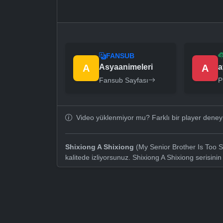
FANSUB
A
Asyaanimeleri
A
a
Fansub Sayfası
P
Video yüklenmiyor mu? Farklı bir player dene
Shixiong A Shixiong
(My Senior Brother Is Too S
kalitede izliyorsunuz. Shixiong A Shixiong serisin