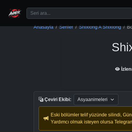
Ana içeriğe geç
Anasayfa
Seriler
Shixiong A Shixiong
Bö
Shi
İzle
Çeviri Ekibi:
Eski bölümler telif yüzünde silindi, Gü
Yardımcı olmak isteyen olursa Telegra