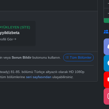
YÜKLEYEN (SITE)
yyildizbeta
rofili Gör
yin veya
Sorun Bildir
butonunu kullanın.
Tüm Bölümler
teady) 81-85. bölümü Türkçe altyazılı olarak HD 1080p
in tüm bölümlerine
seri sayfasından
ulaşabilirsiniz.