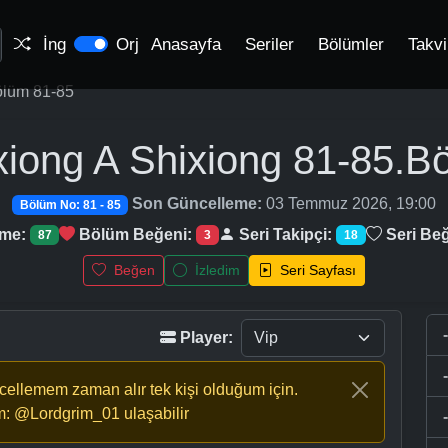
İng
Orj
Anasayfa
Seriler
Bölümler
Takv
lüm 81-85
xiong A Shixiong
81-85.B
Son Güncelleme:
03 Temmuz 2026, 19:00
Bölüm No: 81 - 85
nme:
Bölüm Beğeni:
Seri Takipçi:
Seri Beğ
87
3
18
Beğen
İzledim
Seri Sayfası
Player:
ncellemem zaman alır tek kişi olduğum için.
m: @Lordgrim_01 ulaşabilir