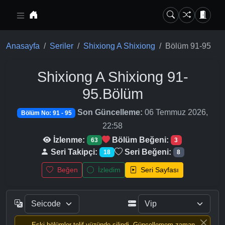
Ana içeriğe geç
Anasayfa
Seriler
Shixiong A Shixiong
Bölüm 91-95
Shixiong A Shixiong
91-
95.Bölüm
Son Güncelleme:
06 Temmuz 2026,
Bölüm No: 91 - 95
22:58
İzlenme:
Bölüm Beğeni:
63
3
Seri Takipçi:
Seri Beğeni:
18
8
Beğen
İzledim
Seri Sayfası
Eski bölümler telif yüzünde silindi, Güncellemem zaman