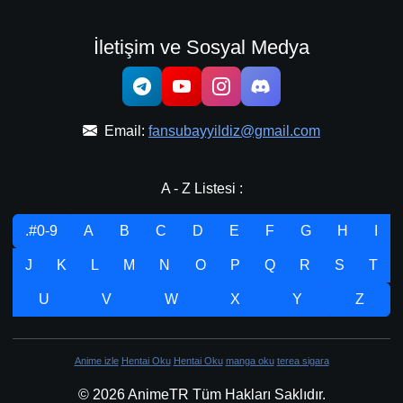
İletişim ve Sosyal Medya
Email:
fansubayyildiz@gmail.com
A - Z Listesi :
.#0-9
A
B
C
D
E
F
G
H
I
J
K
L
M
N
O
P
Q
R
S
T
U
V
W
X
Y
Z
Anime izle
Hentai Oku
Hentai Oku
manga oku
terea sigara
© 2026 AnimeTR Tüm Hakları Saklıdır.