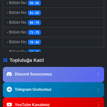
-
Bölüm No:
56 - 60
-
Bölüm No:
61 - 65
-
Bölüm No:
66 - 70
-
Bölüm No:
71 - 75
-
Bölüm No:
76 - 80
-
Bölüm No:
81 - 85
Topluluğa Katıl
-
Bölüm No:
86 - 90
-
Bölüm No:
91 - 95
Discord Sunucumuz
-
Bölüm No:
96 - 100
Telegram Grubumuz
-
Bölüm No:
101 - 105
-
Bölüm No:
106 - 110
YouTube Kanalımız