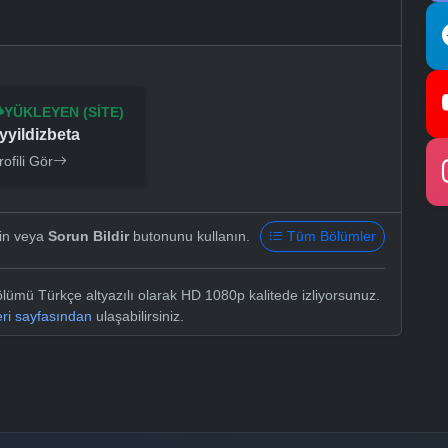
YÜKLEYEN (SITE)
yyildizbeta
rofili Gör
yin veya
Sorun Bildir
butonunu kullanın.
Tüm Bölümler
ümü Türkçe altyazılı olarak HD 1080p kalitede izliyorsunuz.
eri sayfasından
ulaşabilirsiniz.