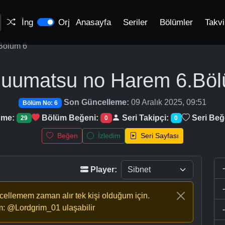
İng
Orj
Anasayfa
Seriler
Bölümler
Takv
Bölüm 6
uumatsu no Harem
6.Bö
Son Güncelleme:
09 Aralık 2025, 09:51
Bölüm No: 6
nme:
Bölüm Beğeni:
Seri Takipçi:
Seri Beğ
29
0
0
Beğen
İzledim
Seri Sayfası
Player:
ncellemem zaman alır tek kişi olduğum için.
m: @Lordgrim_01 ulaşabilir