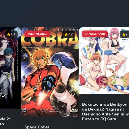
7.3
TAMAMLANDI
7.7
TAMAMLANDI
7.
Bokutachi wa Benkyou
ga Dekinai: Nagisa ni
Usemono Arite Senjin w
vie 2:
Enzen to [X] Suru
to
Space Cobra