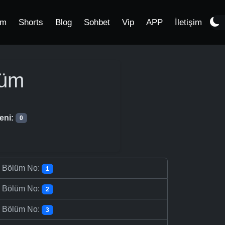
im
Shorts
Blog
Sohbet
Vip
APP
İletişim
lüm
eni:
0
-
Bölüm No:
1
-
Bölüm No:
2
-
Bölüm No:
3