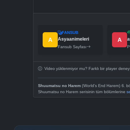
FANSUB
A
Asyaanimeleri
A
a
Fansub Sayfası
P
Video yüklenmiyor mu? Farklı bir player dene
Shuumatsu no Harem
(World's End Harem) 6. böl
Shuumatsu no Harem serisinin tüm bölümlerine
s