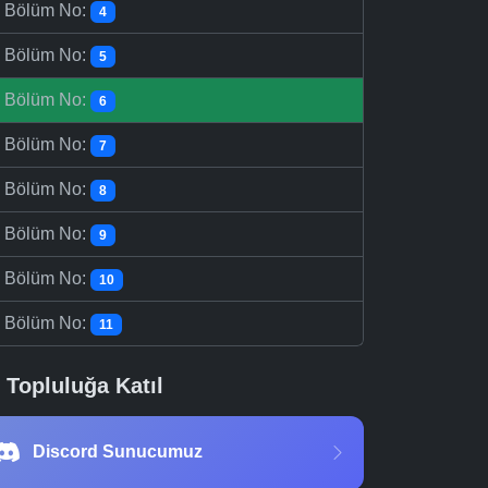
-
Bölüm No:
4
-
Bölüm No:
5
-
Bölüm No:
6
-
Bölüm No:
7
-
Bölüm No:
8
-
Bölüm No:
9
-
Bölüm No:
10
-
Bölüm No:
11
Topluluğa Katıl
Discord Sunucumuz