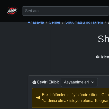
Ana içeriğe geç
Anasayfa
Seriler
Shuumatsu no Harem
Sh
İzle
Çeviri Ekibi:
Eski bölümler telif yüzünde silindi, Gü
Yardımcı olmak isteyen olursa Telegra