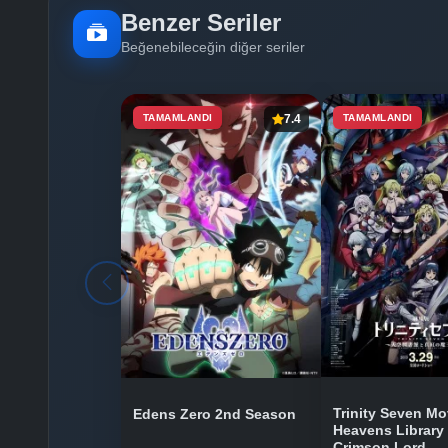
Benzer Seriler
Beğenebileceğin diğer seriler
TAMAMLANDI
7.4
TAMAMLANDI
Trinity Seven Mo
Edens Zero 2nd Season
Heavens Library 
Crimson Lord