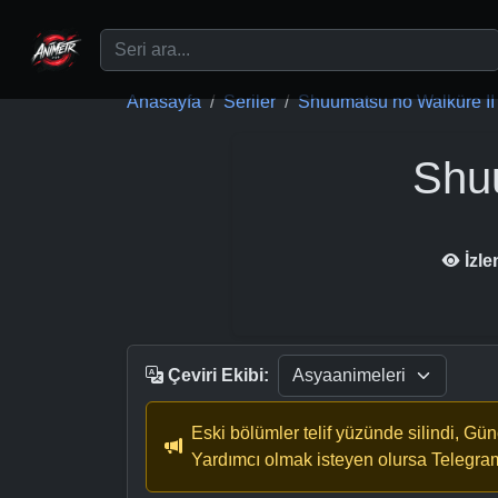
Ana içeriğe geç
Anasayfa
Seriler
Shuumatsu no Walküre II
Shu
İzl
Çeviri Ekibi:
Eski bölümler telif yüzünde silindi, Gü
Yardımcı olmak isteyen olursa Telegra