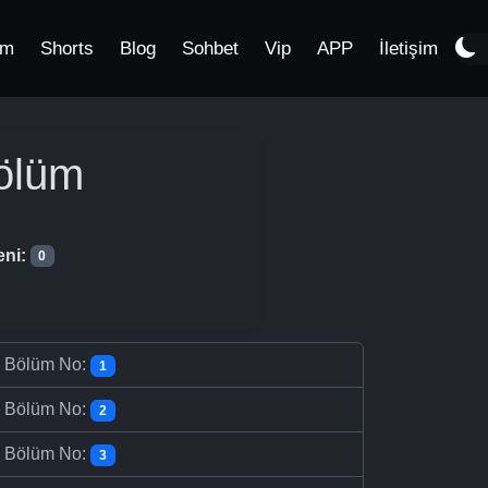
im
Shorts
Blog
Sohbet
Vip
APP
İletişim
ölüm
eni:
0
-
Bölüm No:
1
-
Bölüm No:
2
-
Bölüm No:
3