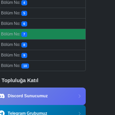
-
Bölüm No:
4
-
Bölüm No:
5
-
Bölüm No:
6
-
Bölüm No:
7
-
Bölüm No:
8
-
Bölüm No:
9
-
Bölüm No:
10
Topluluğa Katıl
Discord Sunucumuz
Telegram Grubumuz