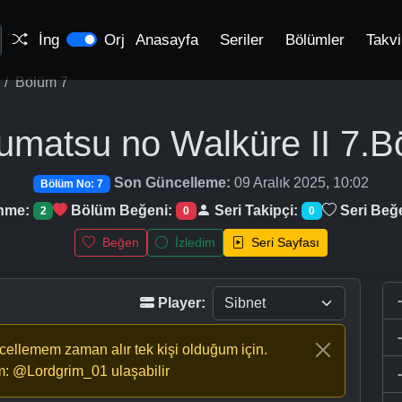
İng
Orj
Anasayfa
Seriler
Bölümler
Takv
Bölüm 7
umatsu no Walküre II
7.B
Son Güncelleme:
09 Aralık 2025, 10:02
Bölüm No: 7
enme:
Bölüm Beğeni:
Seri Takipçi:
Seri Beğ
2
0
0
Beğen
İzledim
Seri Sayfası
Player:
ncellemem zaman alır tek kişi olduğum için.
m: @Lordgrim_01 ulaşabilir