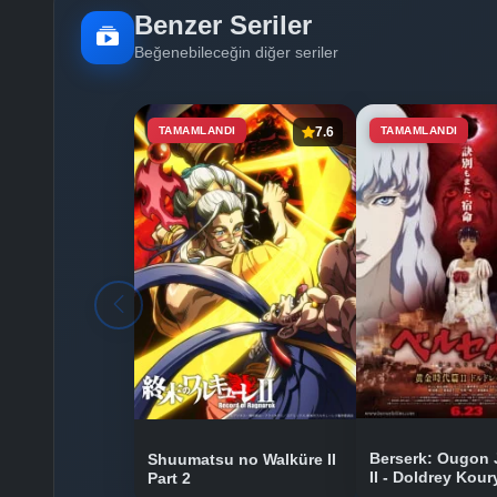
Benzer Seriler
Beğenebileceğin diğer seriler
TAMAMLANDI
7.6
TAMAMLANDI
Berserk: Ougon 
Shuumatsu no Walküre II
II - Doldrey Kou
Part 2