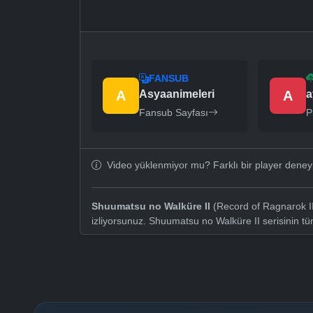
FANSUB
A
Asyaanimeleri
A
a
Fansub Sayfası
P
Video yüklenmiyor mu? Farklı bir player dene
Shuumatsu no Walküre II
(Record of Ragnarok II
izliyorsunuz. Shuumatsu no Walküre II serisinin t