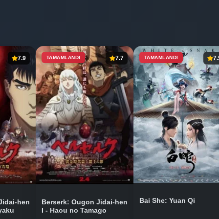
7.9
TAMAMLANDI
7.7
TAMAMLANDI
7.
Bai She: Yuan Qi
Jidai-hen
Berserk: Ougon Jidai-hen
ryaku
I - Haou no Tamago