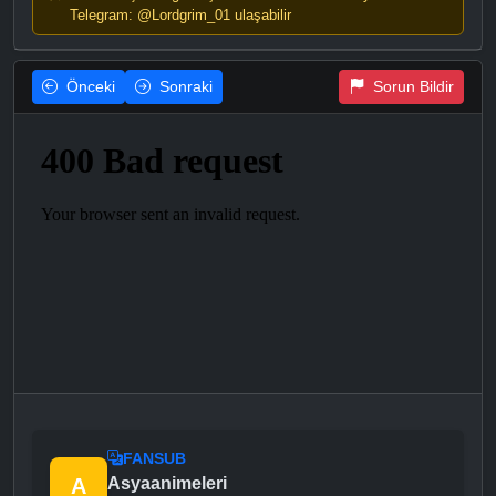
Telegram: @Lordgrim_01 ulaşabilir
Önceki
Sonraki
Sorun Bildir
FANSUB
A
Asyaanimeleri