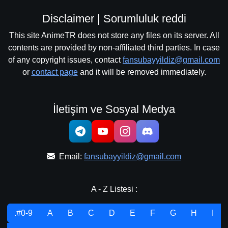
Disclaimer | Sorumluluk reddi
This site AnimeTR does not store any files on its server. All
contents are provided by non-affiliated third parties. In case
of any copyright issues, contact
fansubayyildiz@gmail.com
or
contact page
and it will be removed immediately.
İletişim ve Sosyal Medya
Email:
fansubayyildiz@gmail.com
A - Z Listesi :
.#0-9
A
B
C
D
E
F
G
H
I