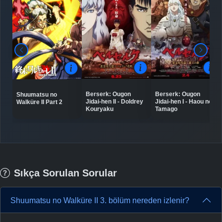
Berserk: Ougon
Berserk: Ougon
Shuumatsu no
Jidai-hen II - Doldrey
Jidai-hen I - Haou no
Walküre II Part 2
Kouryaku
Tamago
Sıkça Sorulan Sorular
Shuumatsu no Walküre II 3. bölüm nereden izlenir?