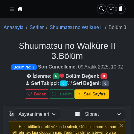
Ana içeriğe geç
Anasayfa
Seriler
Shuumatsu no Walküre II
Bölüm 3
Shuumatsu no Walküre II
3.Bölüm
Son Güncelleme:
09 Aralık 2025, 10:02
Bölüm No: 3
İzlenme:
Bölüm Beğeni:
6
0
Seri Takipçi:
Seri Beğeni:
0
0
Beğen
İzledim
Seri Sayfası
Eski bölümler telif yüzünde silindi, Güncellemem zaman
alır tek kişi olduğum için. Yardımcı olmak isteyen olursa