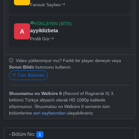
Fansub Sayfası
YÜKLEYEN (SITE)
A
ayyildizbeta
Profili Gör
Video yüklenmiyor mu? Farklı bir player deneyin veya
Sorun Bildir
butonunu kullanın.
Tüm Bölümler
Shuumatsu no Walküre II
(Record of Ragnarok II) 3.
bölümü Türkçe altyazılı olarak HD 1080p kalitede
izliyorsunuz. Shuumatsu no Walküre II serisinin tüm
bölümlerine
seri sayfasından
ulaşabilirsiniz.
-
Bölüm No:
1