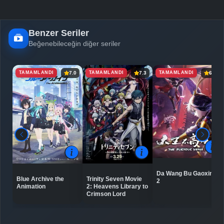
Benzer Seriler
Beğenebileceğin diğer seriler
TAMAMLANDI
TAMAMLANDI
TAMAMLANDI
7.0
7.3
6.7
Da Wang Bu Gaoxing
Blue Archive the
Trinity Seven Movie
2
Animation
2: Heavens Library to
Crimson Lord