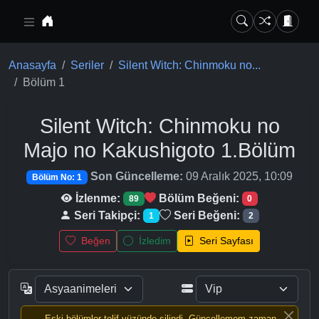
Ana içeriğe geç
Anasayfa
Seriler
Silent Witch: Chinmoku no...
Bölüm 1
Silent Witch: Chinmoku no
Majo no Kakushigoto
1.Bölüm
Son Güncelleme:
09 Aralık 2025, 10:09
Bölüm No: 1
İzlenme:
Bölüm Beğeni:
89
0
Seri Takipçi:
Seri Beğeni:
1
2
Beğen
İzledim
Seri Sayfası
Eski bölümler telif yüzünde silindi, Güncellemem zaman