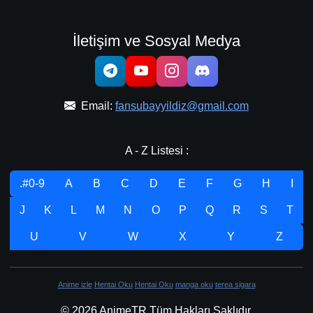
İletişim ve Sosyal Medya
Email:
fansubayyildiz@gmail.com
A - Z Listesi :
.#0-9
A
B
C
D
E
F
G
H
I
J
K
L
M
N
O
P
Q
R
S
T
U
V
W
X
Y
Z
Anime izle
Hentai Oku
Hentai Oku
manga oku
terea sigara
© 2026 AnimeTR Tüm Hakları Saklıdır.