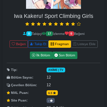
Iwa Kakeru! Sport Climbing Girls
Takipçi
İzlenme
Beğeni
0
17
0
Beğen
Takip Et
Fragman
Listeye Ekle
İlk Bölüm
Son Bölüm
Tip:
ANIME | TV
12
Bölüm Sayısı:
12
Çevrilen Bölüm:
MAL Puan:
6.5
Site Puan:
-