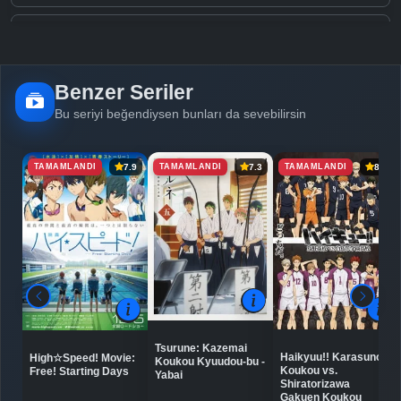
Detaylar
İzle
Bölüm No: 5
Benzer Seriler
Detaylar
İzle
Bölüm No: 6
Bu seriyi beğendiysen bunları da sevebilirsin
TAMAMLANDI
TAMAMLANDI
TAMAMLANDI
7.9
7.3
8.8
Detaylar
İzle
Bölüm No: 7
Detaylar
İzle
Bölüm No: 8
Detaylar
İzle
Bölüm No: 9
Tsurune: Kazemai
Haikyuu!! Karasuno
High☆Speed! Movie:
Koukou Kyuudou-bu -
Detaylar
İzle
Koukou vs.
Free! Starting Days
Bölüm No: 10
Yabai
Shiratorizawa
Gakuen Koukou