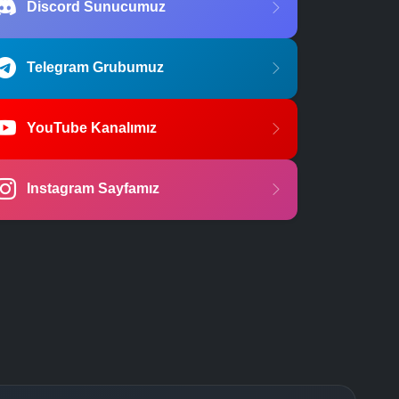
Discord Sunucumuz
Telegram Grubumuz
YouTube Kanalımız
Instagram Sayfamız