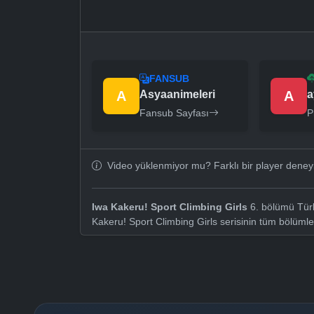
FANSUB
A
Asyaanimeleri
A
a
Fansub Sayfası
P
Video yüklenmiyor mu? Farklı bir player dene
Iwa Kakeru! Sport Climbing Girls
6. bölümü Türk
Kakeru! Sport Climbing Girls serisinin tüm bölüml