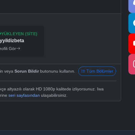
YÜKLEYEN (SITE)
yyildizbeta
rofili Gör
yin veya
Sorun Bildir
butonunu kullanın.
Tüm Bölümler
çe altyazılı olarak HD 1080p kalitede izliyorsunuz. Iwa
erine
seri sayfasından
ulaşabilirsiniz.