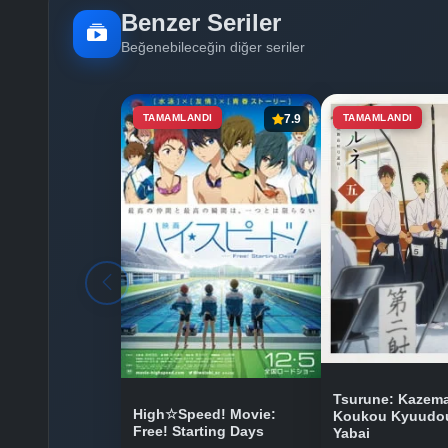
Benzer Seriler
Beğenebileceğin diğer seriler
TAMAMLANDI
7.9
TAMAMLANDI
Tsurune: Kazema
High☆Speed! Movie:
Koukou Kyuudou
Free! Starting Days
Yabai