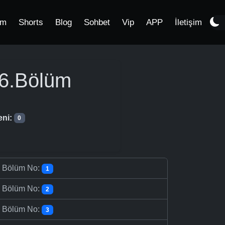
im
Shorts
Blog
Sohbet
Vip
APP
İletişim
6.Bölüm
eni:
0
-
Bölüm No:
1
-
Bölüm No:
2
-
Bölüm No:
3