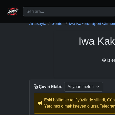
Ana içeriğe geç
Anasayfa
Seriler
Iwa Kakeru! Sport Climbin
Iwa Kak
İzl
Çeviri Ekibi:
Eski bölümler telif yüzünde silindi, Gü
Yardımcı olmak isteyen olursa Telegra