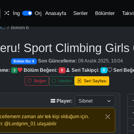
İng
Orj
Anasayfa
Seriler
Bölümler
Takv
...
Bölüm 6
eru! Sport Climbing Girls
Son Güncelleme:
09 Aralık 2025, 10:04
Bölüm No: 6
enme:
Bölüm Beğeni:
Seri Takipçi:
Seri Beğ
3
0
0
Beğen
İzledim
Seri Sayfası
Player:
ncellemem zaman alır tek kişi olduğum için.
m: @Lordgrim_01 ulaşabilir