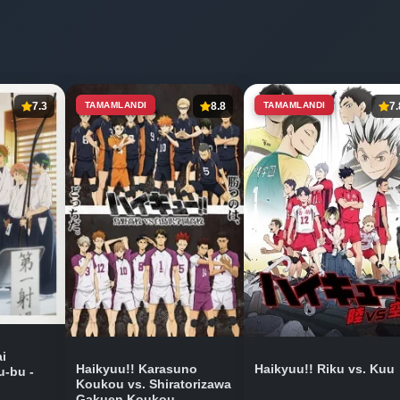
7.3
TAMAMLANDI
8.8
TAMAMLANDI
7.
i
Haikyuu!! Karasuno
Haikyuu!! Riku vs. Kuu
-bu -
Koukou vs. Shiratorizawa
Gakuen Koukou