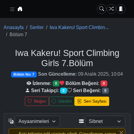
Ana içeriğe geç
Anasayfa
Seriler
Iwa Kakeru! Sport Climbin...
Bölüm 7
Iwa Kakeru! Sport Climbing
Girls
7.Bölüm
Son Güncelleme:
09 Aralık 2025, 10:04
Bölüm No: 7
İzlenme:
Bölüm Beğeni:
0
0
Seri Takipçi:
Seri Beğeni:
0
0
Beğen
İzledim
Seri Sayfası
Eski bölümler telif yüzünde silindi, Güncellemem zaman