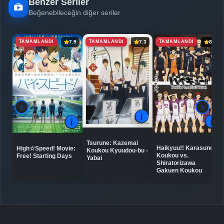
Benzer Seriler
Beğenebileceğin diğer seriler
TAMAMLANDI
TAMAMLANDI
TAMAMLANDI
7.9
7.3
8.8
Tsurune: Kazemai
Haikyuu!! Karasuno
High☆Speed! Movie:
Koukou Kyuudou-bu -
Koukou vs.
Free! Starting Days
Yabai
Shiratorizawa
Gakuen Koukou