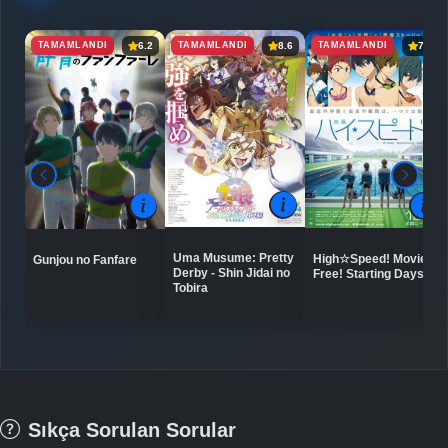
TAMAMLANDI
TAMAMLANDI
TAMAMLANDI
6.2
8.6
7.9
Uma Musume: Pretty
High☆Speed! Movie:
Gunjou no Fanfare
Derby - Shin Jidai no
Free! Starting Days
Tobira
Sıkça Sorulan Sorular