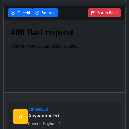
Önceki
Sonraki
Sorun Bildir
FANSUB
A
Asyaanimeleri
Fansub Sayfası