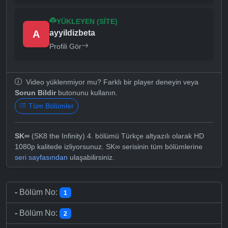
YÜKLEYEN (SITE)
A
ayyildizbeta
Profili Gör
Video yüklenmiyor mu? Farklı bir player deneyin veya
Sorun Bildir
butonunu kullanın.
Tüm Bölümler
SK∞
(SK8 the Infinity) 4. bölümü Türkçe altyazılı olarak HD
1080p kalitede izliyorsunuz. SK∞ serisinin tüm bölümlerine
seri sayfasından
ulaşabilirsiniz.
-
Bölüm No:
1
-
Bölüm No:
2