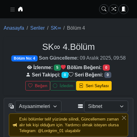
Ana içeriğe geç
Anasayfa
Seriler
SK∞
Bölüm 4
SK∞
4.Bölüm
Son Güncelleme:
09 Aralık 2025, 09:58
Bölüm No: 4
İzlenme:
Bölüm Beğeni:
5
0
Seri Takipçi:
Seri Beğeni:
0
0
Beğen
İzledim
Seri Sayfası
Eski bölümler telif yüzünde silindi, Güncellemem zaman
alır tek kişi olduğum için. Yardımcı olmak isteyen olursa
Telegram: @Lordgrim_01 ulaşabilir